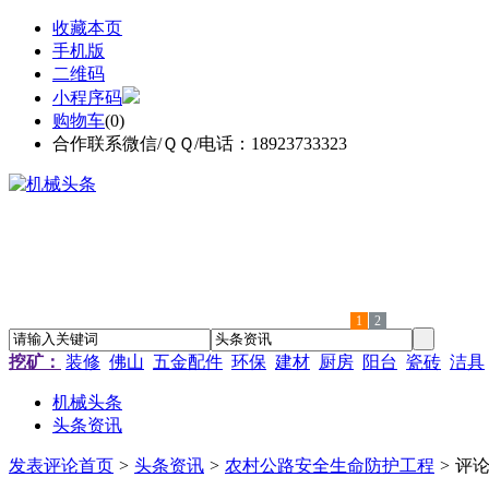
收藏本页
手机版
二维码
小程序码
购物车
(
0
)
合作联系微信/ＱＱ/电话：18923733323
1
2
挖矿：
装修
佛山
五金配件
环保
建材
厨房
阳台
瓷砖
洁具
机械头条
头条资讯
发表评论
首页
>
头条资讯
>
农村公路安全生命防护工程
>
评论