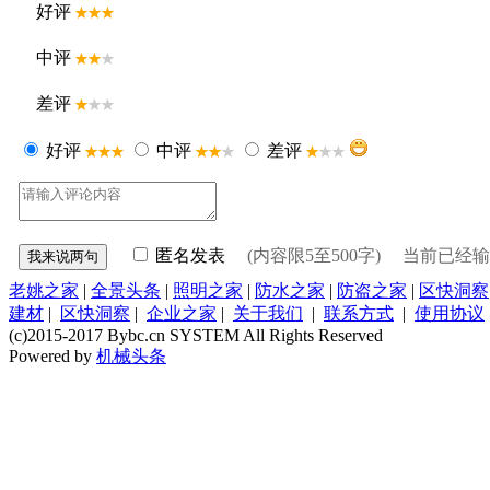
好评
中评
差评
好评
中评
差评
匿名发表
(内容限5至500字) 当前已经
老姚之家
|
全景头条
|
照明之家
|
防水之家
|
防盗之家
|
区快洞察
建材
|
区快洞察
|
企业之家
|
关于我们
|
联系方式
|
使用协议
(c)2015-2017 Bybc.cn SYSTEM All Rights Reserved
Powered by
机械头条