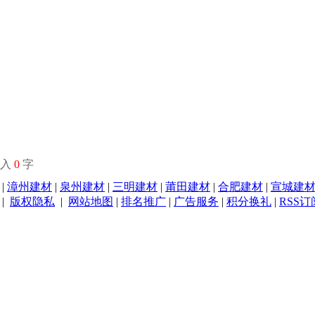
输入
0
字
|
漳州建材
|
泉州建材
|
三明建材
|
莆田建材
|
合肥建材
|
宣城建
|
版权隐私
|
网站地图
|
排名推广
|
广告服务
|
积分换礼
|
RSS订