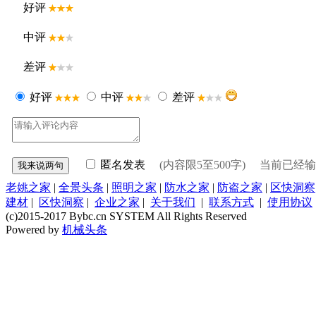
好评
中评
差评
好评
中评
差评
匿名发表
(内容限5至500字) 当前已经
老姚之家
|
全景头条
|
照明之家
|
防水之家
|
防盗之家
|
区快洞察
建材
|
区快洞察
|
企业之家
|
关于我们
|
联系方式
|
使用协议
(c)2015-2017 Bybc.cn SYSTEM All Rights Reserved
Powered by
机械头条