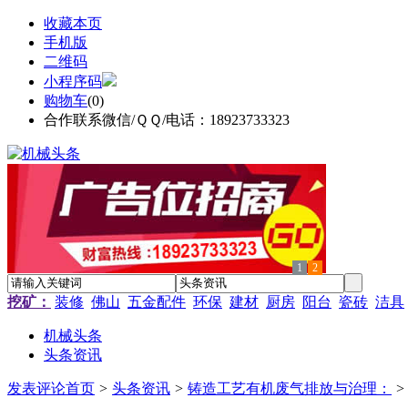
收藏本页
手机版
二维码
小程序码
购物车
(
0
)
合作联系微信/ＱＱ/电话：18923733323
1
2
挖矿：
装修
佛山
五金配件
环保
建材
厨房
阳台
瓷砖
洁具
机械头条
头条资讯
发表评论
首页
>
头条资讯
>
铸造工艺有机废气排放与治理：
>