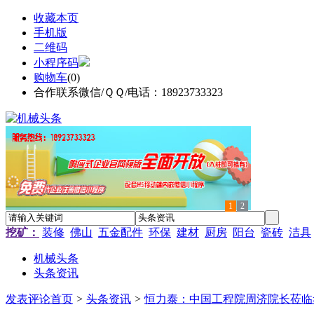
收藏本页
手机版
二维码
小程序码
购物车
(
0
)
合作联系微信/ＱＱ/电话：18923733323
1
2
挖矿：
装修
佛山
五金配件
环保
建材
厨房
阳台
瓷砖
洁具
机械头条
头条资讯
发表评论
首页
>
头条资讯
>
恒力泰：中国工程院周济院长莅临