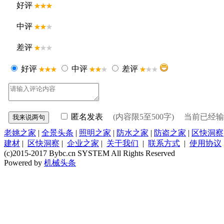
好评
中评
差评
好评
中评
差评
匿名发表
(内容限5至500字) 当前已经
老姚之家
|
全景头条
|
照明之家
|
防水之家
|
防盗之家
|
区快洞察
建材
|
区快洞察
|
企业之家
|
关于我们
|
联系方式
|
使用协议
(c)2015-2017 Bybc.cn SYSTEM All Rights Reserved
Powered by
机械头条