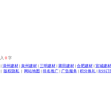
输入
0
字
|
漳州建材
|
泉州建材
|
三明建材
|
莆田建材
|
合肥建材
|
宣城建
|
版权隐私
|
网站地图
|
排名推广
|
广告服务
|
积分换礼
|
RSS订