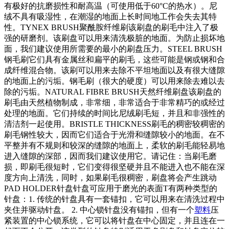
有极好的抗磨损性和耐高温（可使用低于60°C的热水）。尼
绒不具有吸湿性，在潮湿的地面上长时间地工作会失去其特
性。TYNEX BRUSH聚酰胺纤维刷该刷盘的刷毛中注入了极
强的研磨剂。该刷盘可以用来清洗极脏的地面。为防止损坏地
面，我们建议使用所需要的最小的刷盘压力。STEEL BRUSH
钢毛刷它们具有金属丝和扁平的刷毛，这些可能是钢或钢和合
成纤维混合物。该刷可以用来去除不平坦地面以及有很大缝隙
的地面上的污垢。钢毛刷（很大的硬度）可以用来除去难以去
除的污垢。NATURAL FIBRE BRUSH天然纤维刷盘该刷盘的
刷毛由天然植物制成，非常细，非常适合于非常精巧的或经过
处理的地面。它们持续的时间比尼绒刷毛短，并且和非强性的
清洁剂一起使用。BRISTLE THICKNESS刷毛的稠密较稠密的
刷毛钢性较大，因而它们适合于光滑和缝隙较小的地面。在不
平整并有不规则和较深的缝隙的地面上，柔软的刷毛能轻易地
进入缝隙的深部，因而我们建议使用它。请记住：当刷毛磨
损，即刷毛很短时，它们变得很坚硬并且不能进入也不能在深
度方向上清洗，同时，如果刷毛很稠密，刷盘将会产生跳动
PAD HOLDER针盘针盘可应用于磨光的表面T有两种类型的
针盘：1. 传统的针盘具有一套锚扣，它可以用来在清洗过程中
夹住并驱动针盘。 2. 中心锁针盘没有锚扣，但有一个
塑料
压
紧装置的中心锁系统，它可以将针盘在中心固定，并且连在一