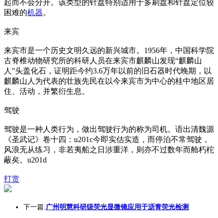
起而不会分开。该类型的针盘特别适用于多刷盘和针盘定位较
困难的
机器
。
来宾
来宾市是一个历史文明久远的新兴城市。1956年，中国科学院
古脊椎动物研究所的科研人员在来宾市麒麟山发现“麒麟山
人”头盖化石，证明距今约3.6万年以前的旧石器时代晚期，以
麒麟山人为代表的壮族先民在以今来宾市为中心的桂中地区居
住、活动，并繁衍生息。
驾驶
驾驶是一种人类行为，做出驾驶行为的称为司机。语出清魏源
《圣武记》卷十四：u201c今即实估实造，而停泊不常驾驶，
风浪无从练习，非若夷船之日涉重洋，则亦不过数年而舱朽柁
蔽矣。u201d
打赏
下一篇:
广州明慧科研级荧光显微镜应用于沥青荧光检测