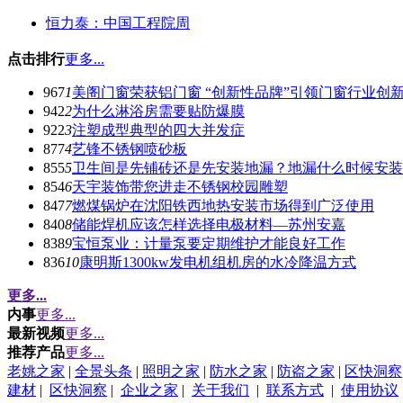
恒力泰：中国工程院周
点击排行
更多...
967
1
美阁门窗荣获铝门窗 “创新性品牌”引领门窗行业创
942
2
为什么淋浴房需要贴防爆膜
922
3
注塑成型典型的四大并发症
877
4
艺锋不锈钢喷砂板
855
5
卫生间是先铺砖还是先安装地漏？地漏什么时候安装
854
6
天宇装饰带您进走不锈钢校园雕塑
847
7
燃煤锅炉在沈阳铁西地热安装市场得到广泛使用
840
8
储能焊机应该怎样选择电极材料—苏州安嘉
838
9
宝恒泵业：计量泵要定期维护才能良好工作
836
10
康明斯1300kw发电机组机房的水冷降温方式
更多...
内事
更多...
最新视频
更多...
推荐产品
更多...
老姚之家
|
全景头条
|
照明之家
|
防水之家
|
防盗之家
|
区快洞察
建材
|
区快洞察
|
企业之家
|
关于我们
|
联系方式
|
使用协议