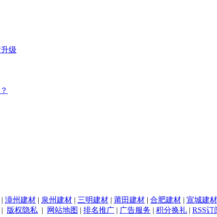
新升级
？
|
漳州建材
|
泉州建材
|
三明建材
|
莆田建材
|
合肥建材
|
宣城建
|
版权隐私
|
网站地图
|
排名推广
|
广告服务
|
积分换礼
|
RSS订