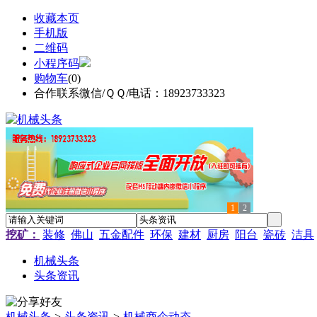
收藏本页
手机版
二维码
小程序码
购物车
(
0
)
合作联系微信/ＱＱ/电话：18923733323
1
2
挖矿：
装修
佛山
五金配件
环保
建材
厨房
阳台
瓷砖
洁具
机械头条
头条资讯
机械头条
>
头条资讯
>
机械商企动态