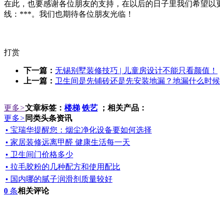
在此，也要感谢各位朋友的支持，在以后的日子里我们希望以
线：***。我们也期待各位朋友光临！
打赏
下一篇：
无锡别墅装修技巧 | 儿童房设计不能只看颜值！
上一篇：
卫生间是先铺砖还是先安装地漏？地漏什么时候
更多
>
文章标签：
楼梯
铁艺
；相关产品：
更多
>
同类头条资讯
• 宝瑞华提醒您：烟尘净化设备要如何选择
• 家居装修远离甲醛 健康生活每一天
• 卫生间门价格多少
• 拉毛胶粉的几种配方和使用配比
• 国内哪的腻子润滑剂质量较好
0
条
相关评论