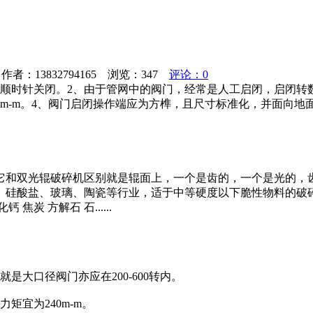
者：13832794165 浏览：
347
评论：0
时针关闭。2、由于管网中的阀门，经常是人工启闭，启闭转数不
0m-m。4、阀门启闭操作端应为方榫，且尺寸标准化，并面向
它和双光辊破碎机区别就是辊面上，一个是齿的，一个是光的，
、硅酸盐、玻璃、陶瓷等行业，适于中等硬度以下脆性物料的破
 方解石 石......
大口径阀门亦应在200-600转内。
矩宜为240m-m。