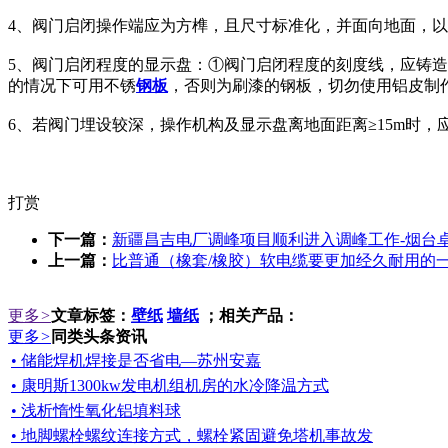
4、阀门启闭操作端应为方榫，且尺寸标准化，并面向地面，
5、阀门启闭程度的显示盘：①阀门启闭程度的刻度线，应铸
的情况下可用不锈
钢板
，否则为刷漆的钢板，切勿使用铝皮制
6、若阀门埋设较深，操作机构及显示盘离地面距离≥15m时
打赏
下一篇：
新疆昌吉电厂调峰项目顺利进入调峰工作-烟台
上一篇：
比普通（橡套/橡胶）软电缆要更加经久耐用的
更多
>
文章标签：
壁纸
墙纸
；相关产品：
更多
>
同类头条资讯
• 储能焊机焊接是否省电—苏州安嘉
• 康明斯1300kw发电机组机房的水冷降温方式
• 浅析惰性氧化铝填料球
• 地脚螺栓螺纹连接方式，螺栓紧固避免塔机事故发