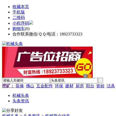
收藏本页
手机版
二维码
小程序码
购物车
(
0
)
合作联系微信/ＱＱ/电话：18923733323
1
2
挖矿：
装修
佛山
五金配件
环保
建材
厨房
阳台
瓷砖
洁具
机械头条
头条资讯
机械头条
>
头条资讯
>
机械商企动态