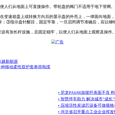
以便人们从地面上可直接操作。带轮盘的阀门不适用于地下管网。
造在变速箱盖上或转换方向后的显示盘的外壳上，一律面向地面
作；③指示盘针醒目，固定牢靠，一旦启闭调节准确后，应以铆
，应设有加长杆设施，且固定稳牢，以便人们从地面上观察及操作
卓越新能源
一种移动柔性双护套卷筒电缆
• 尼龙PA6/66加玻纤表面不良
• 智慧停车助力 解决城市“成长
• 压缩活性炭滤芯设备可做规格
• 河北省召开重点工业企业挥