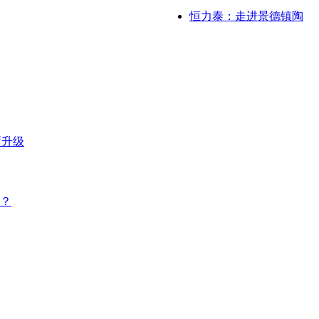
恒力泰：走进景德镇陶
新升级
？