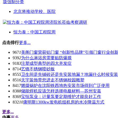
北京将推动学校、医院
恒力泰：中国工程院周
点击排行
更多...
967
1
美阁门窗荣获铝门窗 “创新性品牌”引领门窗行业创
939
2
为什么淋浴房需要贴防爆膜
918
3
注塑成型典型的四大并发症
871
4
艺锋不锈钢喷砂板
855
5
卫生间是先铺砖还是先安装地漏？地漏什么时候安装
851
6
天宇装饰带您进走不锈钢校园雕塑
841
7
燃煤锅炉在沈阳铁西地热安装市场得到广泛使用
838
8
储能焊机应该怎样选择电极材料—苏州安嘉
836
9
宝恒泵业：计量泵要定期维护才能良好工作
832
10
康明斯1300kw发电机组机房的水冷降温方式
更多...
内事
更多...