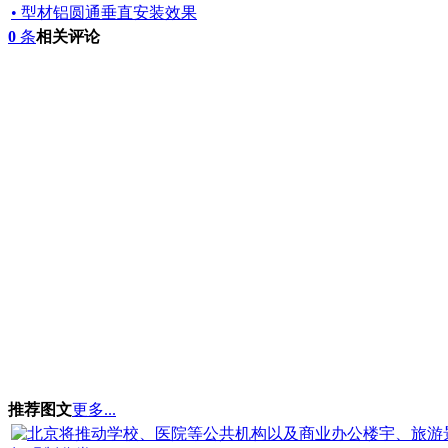
• 型材铝圆通垂直安装效果
0
条
相关评论
推荐图文
更多...