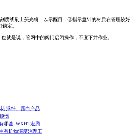
，刻度线刷上荧光粉，以示醒目；②指示盘针的材质在管理较好
钉锁定。
。也就是说，管网中的阀门启闭操作，不宜下井作业。
 料花 浮纤、露白产品
”烦恼
有哪些_WXHT宏腾
发性有机物深度治理工