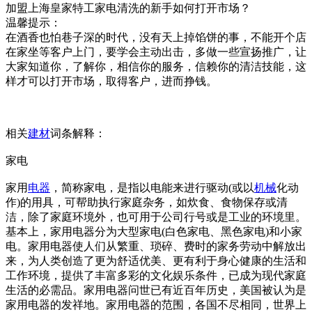
加盟上海皇家特工家电清洗的新手如何打开市场？
温馨提示：
在酒香也怕巷子深的时代，没有天上掉馅饼的事，不能开个店
在家坐等客户上门，要学会主动出击，多做一些宣扬推广，让
大家知道你，了解你，相信你的服务，信赖你的清洁技能，这
样才可以打开市场，取得客户，进而挣钱。
相关
建材
词条解释：
家电
家用
电器
，简称家电，是指以电能来进行驱动(或以
机械
化动
作)的用具，可帮助执行家庭杂务，如炊食、食物保存或清
洁，除了家庭环境外，也可用于公司行号或是工业的环境里。
基本上，家用电器分为大型家电(白色家电、黑色家电)和小家
电。家用电器使人们从繁重、琐碎、费时的家务劳动中解放出
来，为人类创造了更为舒适优美、更有利于身心健康的生活和
工作环境，提供了丰富多彩的文化娱乐条件，已成为现代家庭
生活的必需品。家用电器问世已有近百年历史，美国被认为是
家用电器的发祥地。家用电器的范围，各国不尽相同，世界上