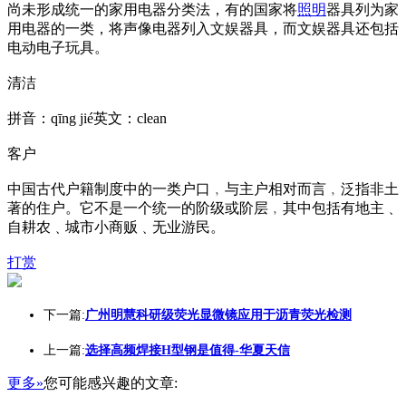
尚未形成统一的家用电器分类法，有的国家将
照明
器具列为家
用电器的一类，将声像电器列入文娱器具，而文娱器具还包括
电动电子玩具。
清洁
拼音：qīng jié英文：clean
客户
中国古代户籍制度中的一类户口﹐与主户相对而言﹐泛指非土
著的住户。它不是一个统一的阶级或阶层﹐其中包括有地主﹑
自耕农﹑城市小商贩﹑无业游民。
打赏
下一篇:
广州明慧科研级荧光显微镜应用于沥青荧光检测
上一篇:
选择高频焊接H型钢是值得-华夏天信
更多»
您可能感兴趣的文章: