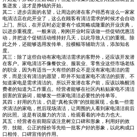
集迸发，这才是挣钱的开始。
其二：进步店面的名望，让周边的潜在客户得悉有这么一家家
电清洁店在此开业了，这么在顾客有清洁需求的时候才会自动
上门。所以，在开店时必定要有个或简略或隆重的开业庆典，
以进步重视度。一般来说，刚刚开业时应该做一些促销优惠活
动，并把这个促销活动维持好几天，以此导致人们的重视。除
此之外，还能够选用发传单、拉横幅等辅助方法，添加知名
度。
其三：除了这些自动有家电清洁需求的客野外，还应该开发潜
在客户。家电清洁不像餐饮业、服装业、零售业这些市场老练
的职业，因为有适当一大有些的群众不是没有家电清洁的需
求，而是没有清洁的愿望，即并不知道家电不清洁的损害、不
知道家电是需求清洁的。所以开发潜在客户前，应该以唤醒消
费者的知道为工作重点。经营者能够在社区内粘贴家电不清洁
损害的宣扬词，能够发一些家电清洁必要性的传单等。
其四：好用的方法，仍是“真枪实弹”的技能展现，会集一些需
求清洁的家电，然后现场清洁，让周围的人看到家电清洁前后
的比照。这是有说服力的方法，给观看着的冲击力也大。
其五：经营者在前期应该注意树立口碑和形象，利用好的效
劳、技能、公正的报价等先给一批客户好的形象，以此构成口
口相传、口碑宣传的作用。