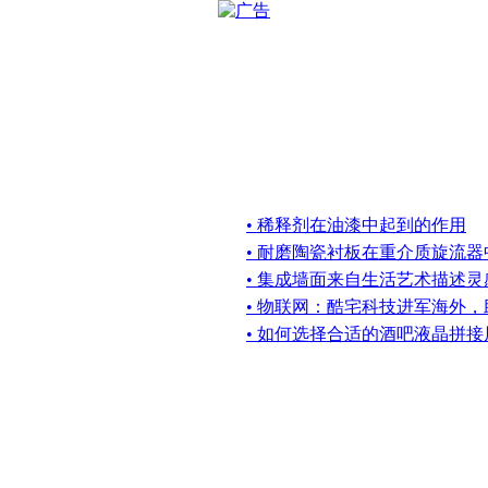
• 稀释剂在油漆中起到的作用
• 耐磨陶瓷衬板在重介质旋流
• 集成墙面来自生活艺术描述
• 物联网：酷宅科技进军海外
• 如何选择合适的酒吧液晶拼接