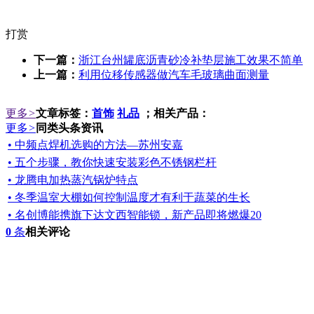
打赏
下一篇：
浙江台州罐底沥青砂冷补垫层施工效果不简单
上一篇：
利用位移传感器做汽车毛玻璃曲面测量
更多
>
文章标签：
首饰
礼品
；相关产品：
更多
>
同类头条资讯
• 中频点焊机选购的方法—苏州安嘉
• 五个步骤，教你快速安装彩色不锈钢栏杆
• 龙腾电加热蒸汽锅炉特点
• 冬季温室大棚如何控制温度才有利于蔬菜的生长
• 名创博能携旗下达文西智能锁，新产品即将燃爆20
0
条
相关评论