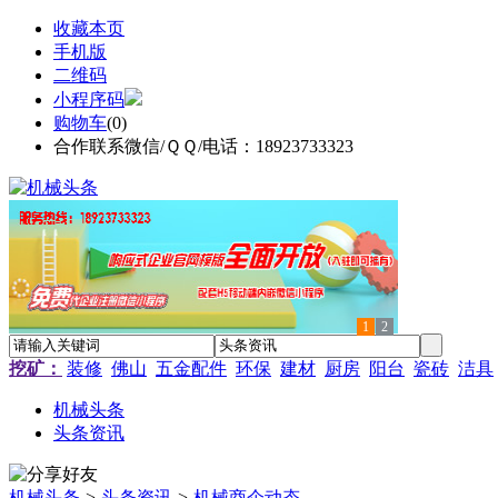
收藏本页
手机版
二维码
小程序码
购物车
(
0
)
合作联系微信/ＱＱ/电话：18923733323
1
2
挖矿：
装修
佛山
五金配件
环保
建材
厨房
阳台
瓷砖
洁具
机械头条
头条资讯
机械头条
>
头条资讯
>
机械商企动态