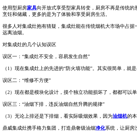
使用型厨房
家具
向开放式享受型家具转变，厨房不再是传统的
烹饪和储藏，更多的是为了体验和享受厨房生活。
很多人对集成灶抱有猜疑，集成灶能在传统烟机大市场中占据一
远离油烟。
对集成灶的几个认知误区
误区一：“集成灶不安全，容易发生自然”
（1）现在集成灶上的先进的“防火墙功能”。其实很简单，就
误区二：“维修不方便”
（2）现在都是模块化设计，摸个独立功能损坏了，都都可以
误区三：“油烟下排，违反油烟自然升腾的规律”
（3）无论上排还是下排烟，看实际吸烟效果，因为
油烟机
的本
鼎威集成灶携手格力集团，打造鼎奢级油烟
净化
系统，让厨房