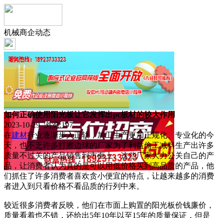
机械商企动态
如何正确使用阳光板让它发挥出pc板材的较大作用
2023-10-29 浏览:
197
在
建材
行业逐渐步入正轨，加工生产更加正规化、专业化的今
天，也不乏许多打擦边球的厂家为了利益偷工减料生产出许多
质量不过关的产品销售到市面上。这些厂家大力公关自己的产
品，让消费者认为真的是可以用低价格买到高品质的产品，他
们抓住了许多消费者喜欢贪小便宜的特点，让越来越多的消费
者进入到只看价格不看品质的行列中来。
较近很多消费者反映，他们在市面上购置的阳光板价钱廉价，
质量看着也不错，还给出5年10年以至15年的质量保证，但是