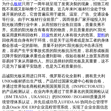
为什么
板材
只用了一两年就呈现了发黄决裂的现象，招致工程
既不美观又影响整个工程质量。近几年来PC板材行业处于快
速开展的状态，它曾普遍应用于建筑、温室、广告、交通设备
等行业。由于PC板材行业前景广，因而很多厂家开端投入到
阳光板消费行业中来，从而招致行业鱼目混珠，质量良莠不
齐。劣质的阳光板含有毒有害的物质，并且质量差的PC阳光
板采用废料和回收料，
环保
性差对人体有很大的危害。
塑料
的
回收再造自身有利于环境，但是关于运用者或是加工者的身体
都会形成一定的影响。 质量不好的PC阳光板抗冲击承压性
差，容易产生平安事故劣质的阳光板抗压性差，容易形成板面
沉降开裂的现象承重也会遭到影响，假如在板材上放置东西很
容易掉下来从而砸伤人。所以选择好的阳光板及其重要，这不
只是为了躲避平安隐患，也是为工程质量担任。
品诚阳光板采用进口拜耳、俄罗斯石化全新料，拥有意大利
UNIO
n板材挤出生产线，产品经过国家化建中心检验合格，
并通过世界知名商检机构英国英斯贝克（INSPECTORATE）
的产品检测认证，在业内率先通过了世界著名的英国测检认证
（BM TRADA，UKAS012）的ISO9000 / ISO14000质量及环
境管理体系认证，并先后成功导入UFIDA A6 协同办公管理平
台及Oracle JDE ERP企业流程管理系统，实现了企业全面信息