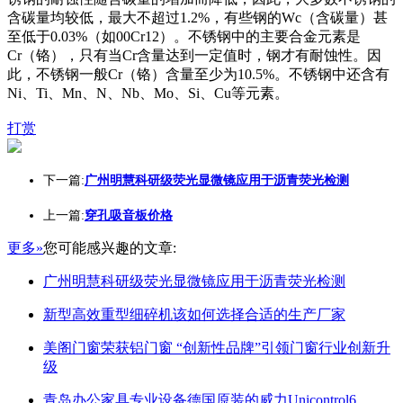
含碳量均较低，最大不超过1.2%，有些钢的Wc（含碳量）甚
至低于0.03%（如00Cr12）。不锈钢中的主要合金元素是
Cr（铬），只有当Cr含量达到一定值时，钢才有耐蚀性。因
此，不锈钢一般Cr（铬）含量至少为10.5%。不锈钢中还含有
Ni、Ti、Mn、N、Nb、Mo、Si、Cu等元素。
打赏
下一篇:
广州明慧科研级荧光显微镜应用于沥青荧光检测
上一篇:
穿孔吸音板价格
更多»
您可能感兴趣的文章:
广州明慧科研级荧光显微镜应用于沥青荧光检测
新型高效重型细碎机该如何选择合适的生产厂家
美阁门窗荣获铝门窗 “创新性品牌”引领门窗行业创新升
级
青岛办公家具专业设备德国原装的威力Unicontrol6