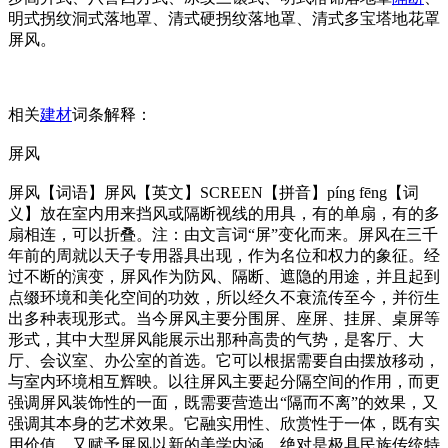
明式拐纹洞式落地罩、清式硬拐纹落地罩、清式多宝塔地花罩
屏风。
相关
建材
词条解释：
屏风
屏风【词语】屏风【英文】SCREEN【拼音】píng fēng【词
义】放在室内用来挡风或隔断视线的用具，有的单扇，有的多
扇相连，可以折叠。注：由文言词“屏”变化而来。屏风在三千
年前的周就以天子专用器具出现，作为名位和权力的象征。经
过不断的演变，屏风作为防风、隔断、遮隐的用途，并且起到
点缀环境和美化空间的功效，所以经久不衰流传至今，并衍生
出多种表现形式。当今屏风主要分围屏、座屏、挂屏、桌屏等
形式，其中大型屏风能展示出那种高贵的气势，是客厅、大
厅、会议室、办公室的首选。它可以根据需要自由摆放移动，
与室内环境相互辉映。以往屏风主要起分隔空间的作用，而更
强调屏风装饰性的一面，既需要营造出“隔而不离”的效果，又
强调其本身的艺术效果。它融实用性、欣赏性于一体，既有实
用价值，又赋予屏风以新的美学内涵，绝对是极具民族传统特