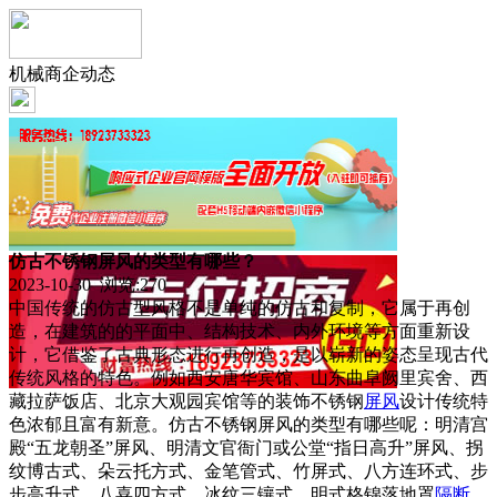
机械商企动态
仿古不锈钢屏风的类型有哪些？
2023-10-30 浏览:
270
中国传统的仿古型风格不是单纯的仿古和复制，它属于再创
造，在建筑的的平面中、结构技术、内外环境等方面重新设
计，它借鉴了古典形态进行再创造，是以崭新的姿态呈现古代
传统风格的特色。例如西安唐华宾馆、山东曲阜阙里宾舍、西
藏拉萨饭店、北京大观园宾馆等的装饰不锈钢
屏风
设计传统特
色浓郁且富有新意。仿古不锈钢屏风的类型有哪些呢：明清宫
殿“五龙朝圣”屏风、明清文官衙门或公堂“指日高升”屏风、拐
纹博古式、朵云托方式、金笔管式、竹屏式、八方连环式、步
步高升式、八喜四方式、冰纹三镶式、明式格锦落地罩
隔断
、