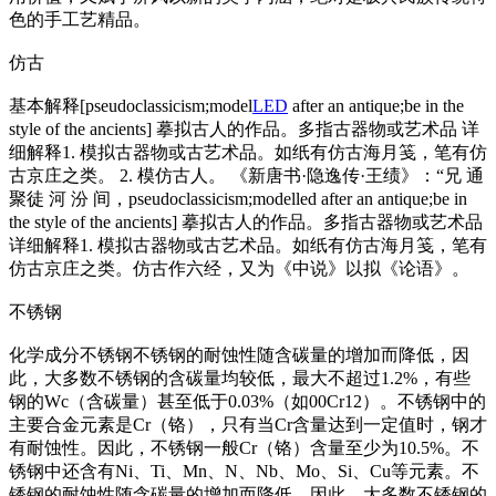
色的手工艺精品。
仿古
基本解释[pseudoclassicism;model
LED
after an antique;be in the
style of the ancients] 摹拟古人的作品。多指古器物或艺术品 详
细解释1. 模拟古器物或古艺术品。如纸有仿古海月笺，笔有仿
古京庄之类。 2. 模仿古人。 《新唐书·隐逸传·王绩》：“兄 通
聚徒 河 汾 间，pseudoclassicism;modelled after an antique;be in
the style of the ancients] 摹拟古人的作品。多指古器物或艺术品
详细解释1. 模拟古器物或古艺术品。如纸有仿古海月笺，笔有
仿古京庄之类。仿古作六经，又为《中说》以拟《论语》。
不锈钢
化学成分不锈钢不锈钢的耐蚀性随含碳量的增加而降低，因
此，大多数不锈钢的含碳量均较低，最大不超过1.2%，有些
钢的Wc（含碳量）甚至低于0.03%（如00Cr12）。不锈钢中的
主要合金元素是Cr（铬），只有当Cr含量达到一定值时，钢才
有耐蚀性。因此，不锈钢一般Cr（铬）含量至少为10.5%。不
锈钢中还含有Ni、Ti、Mn、N、Nb、Mo、Si、Cu等元素。不
锈钢的耐蚀性随含碳量的增加而降低，因此，大多数不锈钢的