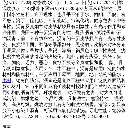
点(℃)：<470相对密度(水=1)： 1.15-1.25闪点(℃)： 204.4引燃
温度(℃)： 485爆炸下限%(V/V)： 30(g/立方厘米)溶解性：属
于憎水性材料，它不透水，也几乎不溶于水、丙酮、乙醚、稀
乙醇，溶于二硫化碳、四氯化碳、氢氧化钠。健康危害：中等
毒性。沥青及其烟气对皮肤粘膜具有刺激性，有光毒作用和致
癌作用。我国三种主要沥青的毒性：煤焦沥青>页岩沥青>石
油沥青，前二者有致癌性。沥青的主要皮肤损害有：光毒性皮
炎，皮损限于面、颈部等暴露部分；黑变病，皮损常对称分布
于暴露部位，呈片状，呈褐－深褐－褐黑色；职业性痤疮；疣
状赘生物及事故引起的热烧伤。此外，尚有头昏、头胀，头
痛、胸闷、乏力、恶心、食欲不振等全身症状和眼 、鼻、咽
部的刺激症状。应用：在土木工程中，沥青是应用广泛的防水
材料和防腐材料，主要应用于屋面、地面、地下结构的防水，
木材
、钢材的防腐。沥青还是道路工程中应用广泛的路面结构
胶结材料，它与不同组成的矿质材料按比例配合后可以建成不
同结构的沥青路面。环境危害： 对环境有危害，对大气可造
成污染。燃爆危险： 本品可燃，具刺激性。危险特性： 遇明
火、高热可燃。燃烧时放出有毒的刺激性烟雾。清除：如果衣
服不小心染上沥青，可试用氢氧化钠清洗。导电性能：绝缘体
(常温下)。 CAS No.：8052-42-4EINECS号：232-490-9
屋面