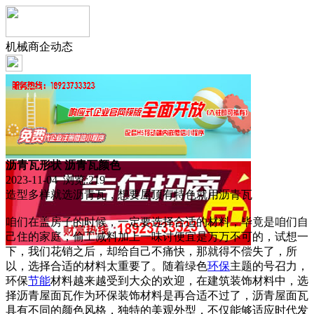
机械商企动态
沥青瓦形状 沥青瓦颜色
2023-11-04 浏览:
219
造型多样就选沥青瓦，想要屋顶有特色就用沥青瓦
咱们在盖房子的时候，一定要选择合适的材料，毕竟是咱们自
己住的家庭，偷工减料加上一味讨便宜是万万不可的，试想一
下，我们花销之后，却给自己不痛快，那就得不偿失了，所
以，选择合适的材料太重要了。随着绿色
环保
主题的号召力，
环保
节能
材料越来越受到大众的欢迎，在建筑装饰材料中，选
择沥青屋面瓦作为环保装饰材料是再合适不过了，沥青屋面瓦
具有不同的颜色风格，独特的美观外型，不仅能够适应时代发