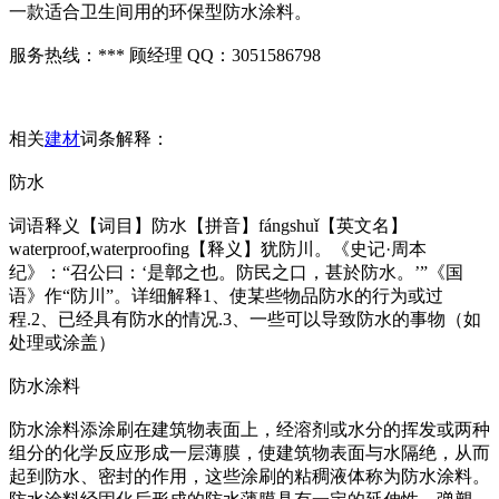
一款适合卫生间用的环保型防水涂料。
服务热线：*** 顾经理 QQ：3051586798
相关
建材
词条解释：
防水
词语释义【词目】防水【拼音】fángshuǐ【英文名】
waterproof,waterproofing【释义】犹防川。《史记·周本
纪》：“召公曰：‘是鄣之也。防民之口，甚於防水。’”《国
语》作“防川”。详细解释1、使某些物品防水的行为或过
程.2、已经具有防水的情况.3、一些可以导致防水的事物（如
处理或涂盖）
防水涂料
防水涂料添涂刷在建筑物表面上，经溶剂或水分的挥发或两种
组分的化学反应形成一层薄膜，使建筑物表面与水隔绝，从而
起到防水、密封的作用，这些涂刷的粘稠液体称为防水涂料。