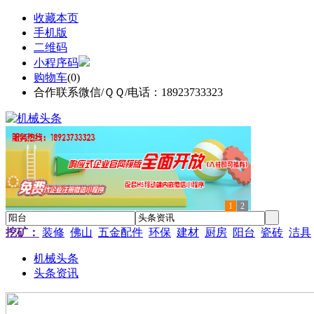
收藏本页
手机版
二维码
小程序码
购物车
(
0
)
合作联系微信/ＱＱ/电话：18923733323
1
2
挖矿：
装修
佛山
五金配件
环保
建材
厨房
阳台
瓷砖
洁具
机械头条
头条资讯