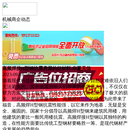
机械商企动态
高频焊接H型钢抗震房屋的好材料-华夏天信
2023-09-18 浏览:
266
随着现代科技的发展时代的进步，但在如今自然灾难依旧人们
无法避免的。其中地震所给人们带来的伤害是大的，不仅仅在
财力方面受到了损失，并且在人力耗用方面也受到了极大的损
失。对此国家是非常重视的。高频焊H
型钢
的研发为此带来了
福音，高频焊H型钢抗震性能强，以它来作为地基，无疑是安
全、顽固的。国家十分倡导以高频焊H型钢来建筑民用楼，用
他建筑的要比一般民用楼抗震。高频焊接H型钢以其独特的构
造，在性能方面要比传统工型钢材要略胜一筹。是现代钢材产
业发展的趋势所向。