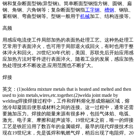
钢和复杂断面型钢(异型钢)。简单断面型钢指方钢、圆钢、扁
钢、角钢、六角钢等；复杂断面型钢指
工字钢
、
槽钢
、钢轨、
窗框钢、弯曲型钢等。型钢一般用于
机械
加工、结构连接等。
高频
用感应电流使工件局部加热的表面热处理工艺。这种热处理工
艺常用于表面淬火，也可用于局部退火或回火，有时也用于整
体淬火和回火。20世纪30年代初，美国、苏联先后开始应用感
应加热方法对零件进行表面淬火。随着工业的发展，感应加热
热处理技术不断改进,应用范围也不断扩大。
焊接
英文：(1)soldera mixture me
tals that is heated and melted and then
used to join me
tals,wires,etc.together.(2)welda joint made by
welding焊接焊接过程中，工件和焊料熔化形成熔融区域，熔
池冷却凝固后便形成材料之间的连接。这一过程中，通常还需
要施加压力。焊接的能量来源有很多种，包括气体焰、电弧、
激光、电子束、摩擦和超声波等。19世纪末之前，唯一的焊接
工艺是铁匠沿用了数百年的金属锻焊。最早的现代焊接技术出
现在19世纪末，先是弧焊和氧燃气焊，稍后出现了电阻焊。20