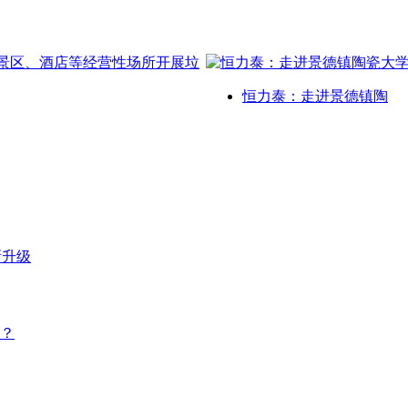
恒力泰：走进景德镇陶
新升级
？