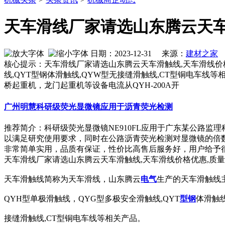
天车滑线厂家请选山东腾云天车
日期：2023-12-31 来源：
建材之家
作
核心提示：天车滑线厂家请选山东腾云天车滑触线,天车滑线价
线,QYT型钢体滑触线,QYW型无接缝滑触线,CT型铜电车
桥起重机，龙门起重机等设备电流从QYH-200A开
广州明慧科研级荧光显微镜应用于沥青荧光检测
推荐简介：科研级荧光显微镜NE910FL应用于广东某公路监
以满足研究使用要求，同时在公路沥青荧光检测对显微镜的倍
非常简单实用，品质有保证，性价比高售后服务好，用户给予很高的评
天车滑线厂家请选山东腾云天车滑触线,天车滑线价格优惠,质
天车滑触线简称为天车滑线，山东腾云
电气
生产的天车滑触线
QYH型单极滑触线，QYG型多极安全滑触线,QYT
型钢
体滑触线
接缝滑触线,CT型铜电车线等相关产品。