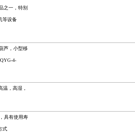
品之一，特别
机等设备
葫芦，小型移
G-4-
高温，高湿，
，具有使用寿
方式