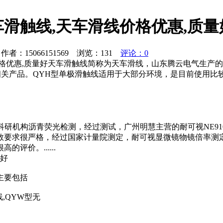
滑触线,天车滑线价格优惠,质量
者：15066151569 浏览：
131
评论：0
格优惠,质量好天车滑触线简称为天车滑线，山东腾云电气生产的
线等相关产品。QYH型单极滑触线适用于大部分环境，是目前使
理科研机构沥青荧光检测，经过测试，广州明慧主营的耐可视NE9
数要求很严格，经过国家计量院测定，耐可视显微镜物镜倍率测
价。......
量好
主要包括
,QYW型无