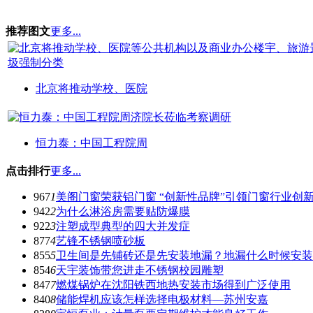
推荐图文
更多...
北京将推动学校、医院
恒力泰：中国工程院周
点击排行
更多...
967
1
美阁门窗荣获铝门窗 “创新性品牌”引领门窗行业创
942
2
为什么淋浴房需要贴防爆膜
922
3
注塑成型典型的四大并发症
877
4
艺锋不锈钢喷砂板
855
5
卫生间是先铺砖还是先安装地漏？地漏什么时候安装
854
6
天宇装饰带您进走不锈钢校园雕塑
847
7
燃煤锅炉在沈阳铁西地热安装市场得到广泛使用
840
8
储能焊机应该怎样选择电极材料—苏州安嘉