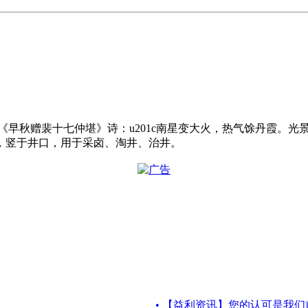
·李白 《早秋赠裴十七仲堪》诗：u201c南星变大火，热气馀丹霞。
，竖于井口，用于采卤、淘井、治井。
• 【益利资讯】您的认可是我