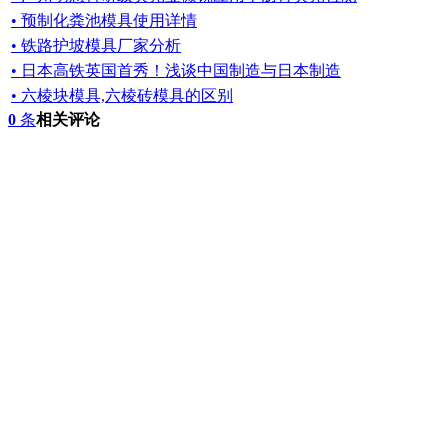
• 预制化粪池模具使用详情
• 铁路护坡模具厂家分析
• 日本高铁英国首秀！浅谈中国制造与日本制造
• 六棱块模具,六棱砖模具的区别
0
条
相关评论