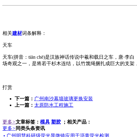
相关
建材
词条解释：
天车
天车(拼音：tiān chē)是汉族神话传说中羲和载日之车，唐
场奇观之一，是将若干杉木连结，以竹篾绳捆扎成巨大的支架
打赏
下一篇：
广州南沙幕墙玻璃更换安装
上一篇：
太原防水工程施工
更多
>
文章标签：
模具
塑胶
；相关产品：
更多
>
同类头条资讯
• 广州明慧科研级荧光显微镜应用于沥青荧光检测