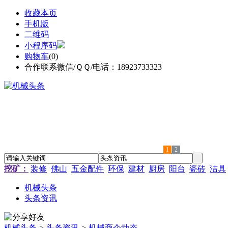
收藏本页
手机版
二维码
小程序码
购物车
(
0
)
合作联系微信/ＱＱ/电话：18923733323
1
2
挖矿：
装修
佛山
五金配件
环保
建材
厨房
阳台
瓷砖
洁具
机械头条
头条资讯
机械头条
>
头条资讯
>
机械商企动态