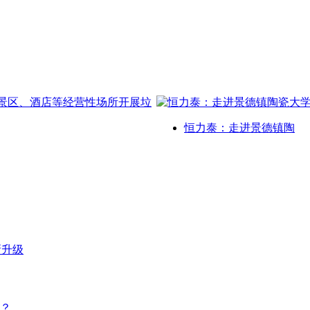
恒力泰：走进景德镇陶
新升级
？