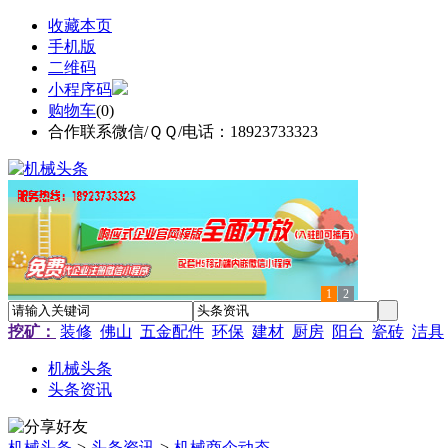
收藏本页
手机版
二维码
小程序码
购物车
(
0
)
合作联系微信/ＱＱ/电话：18923733323
1
2
挖矿：
装修
佛山
五金配件
环保
建材
厨房
阳台
瓷砖
洁具
机械头条
头条资讯
机械头条
>
头条资讯
>
机械商企动态