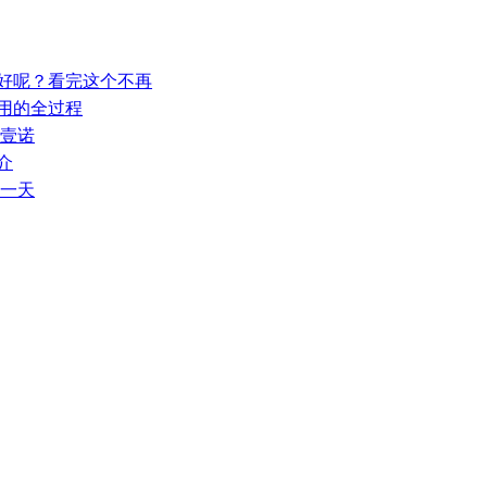
业好呢？看完这个不再
利用的全过程
汉壹诺
介
每一天