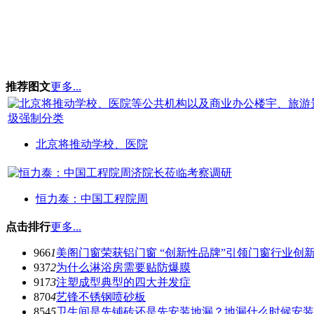
推荐图文
更多...
北京将推动学校、医院
恒力泰：中国工程院周
点击排行
更多...
966
1
美阁门窗荣获铝门窗 “创新性品牌”引领门窗行业创
937
2
为什么淋浴房需要贴防爆膜
917
3
注塑成型典型的四大并发症
870
4
艺锋不锈钢喷砂板
854
5
卫生间是先铺砖还是先安装地漏？地漏什么时候安装