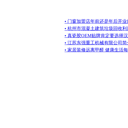
• 门窗加盟店年前还是年后开
• 杭州市混凝土建筑垃圾回收
• 真瓷胶OEM贴牌肯定要选择
• 江苏东强重工机械有限公司简
• 家居装修远离甲醛 健康生活