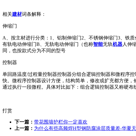
相关
建材
词条解释：
伸缩门
A、按主材进行分类：1、铝制伸缩门2、不锈钢伸缩门3、铁
有轨电动伸缩门B、无轨电动伸缩门（也称
智能
无轨
机器
人伸
同，也按款式分为不同的型号
控制器
单回路温度/过程量控制器控制器分组合逻辑控制器和微程序
快。微程序控制器设计方便，结构简单，修改或扩充都方便，
通过执行一段微程。具体对比如下：组合逻辑控制器又称硬布
打赏
下一篇：
带花围墙护栏你一定喜欢
上一篇：
为什么有些高频焊H型钢防腐涂层质量差-华夏