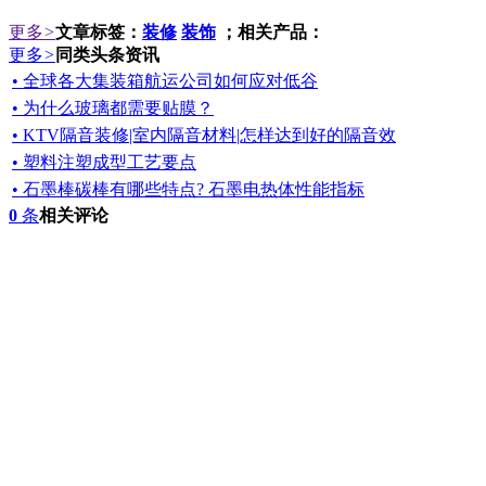
更多
>
文章标签：
装修
装饰
；相关产品：
更多
>
同类头条资讯
• 全球各大集装箱航运公司如何应对低谷
• 为什么玻璃都需要贴膜？
• KTV隔音装修|室内隔音材料|怎样达到好的隔音效
• 塑料注塑成型工艺要点
• 石墨棒碳棒有哪些特点? 石墨电热体性能指标
0
条
相关评论