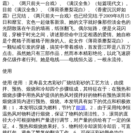
霜》、《两只前夫一台戏》、《满汉全鱼》（短篇现代文）。
目前《满汉全鱼》、《薄荷荼蘼梨花白》、《香蜜沉沉烬如
霜》已完结，《两只前夫一台戏》也已经完结.于2009年8月15
日和靡宝、玄色一起做客新浪。她的文字就好像那些淡金色的
光阴散落在午后的墙画，纸张翻飞。偶尔短路，便是火花闪
现，穿梭于时光之间，讲述那些命中注定相遇的爱情。她自称
是个爬格子而被格子附身的人。处女作《薄荷荼蘼梨花白》，
一颗钻戒引发的穿越，搞笑中带着感动，首发晋江即是八百万
点击。虽然她只有三部作品，然而本本精彩绝伦，以此飞速跻
身亿级作者行列。她是电线——电线恒久远，一根永流传。
使用
使用 使用 ：灵寿县文杰彩砂厂烧结彩砂的工艺方法，由搅
拌、预热、煅烧和冷却四个步骤组成，其特征在于：在预热和
煅烧步骤中用热风炉提供的热风对搅拌好的物料在预热滚筒和
煅烧滚筒内进行预热、煅烧。本发明具有如下的优点和积极效
果：1．本发明以煤为燃料，节约了
能源
。2．由于采用纯净恒
温热风对物料进行煅烧，保证了物料的清洁性。3．滚筒的直
径大小可根据物料产量进行调节，对产量的供给有了一定的保
证。4．预热和煅烧效果好。5．物料经冷却滚筒冷却后，可直
接打包，避免了繁复的翻凉工作。6．可保证彩砂颜色均匀、