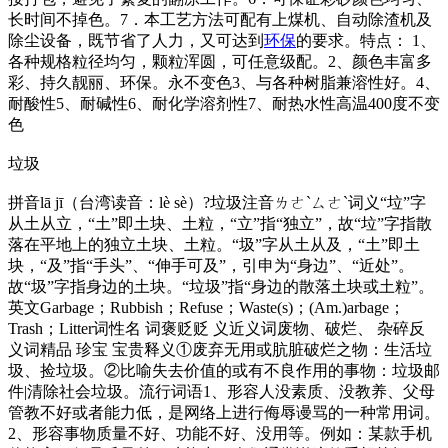
长时间不掉色。7．本工艺方法可配有上煤机、自动除渣机及
除尘设备，既节省了人力，又可达到
环保
的要求。特点： 1、
各种规格粒径均匀，颗粒浑圆，可任意级配。2、颜色丰富多
彩、持久靓丽、环保。永不变色3、与各种树脂兼溶性好。4、
耐酸性5、耐碱性6、耐化学溶剂性7、耐热水性高温400度不变
色
垃圾
拼音lā jī（台湾读音：lè sè）?垃圾注音ㄌㄜˋㄙㄜˋ词义“垃”字
从土从立，“土”即土块、土粒，“立”指“独立”，故“垃”字指散
落在平地上的独立土块、土粒。“圾”字从土从及，“土”即土
块，“及”指“手头”、“伸手可及”，引申为“身边”、“近处”。
故“圾”字指身边的土块。“垃圾”指“身边的散落土块或土粒”。
英文Garbage；Rubbish；Refuse；Waste(s)；(Am.)arbage；
Trash；Litter词性名 词褒贬贬 义近义词废物、破烂、 杂碎反
义词精品 珍宝 宝贵释义①废弃无用或肮脏破烂之物：生活垃
圾、捡垃圾。②比喻失去价值的或有不良作用的事物：垃圾邮
件|清除社会垃圾。流行词语1、形容人没素质、没教养、父母
管教不好或者能力低，是网络上进行侮辱谩骂的一种常用词。
2、形容事物质量不好、功能不好、没用等。例如：某款手机