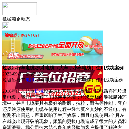
机械商企动态
垃圾吊行车电缆-抓斗电缆（大车，小车电缆）使用成功案例
2023-09-23 浏览:
382
垃圾吊行车
电缆
-抓斗电缆（大车，小车电缆）使用成功案例
2016年山东起重
机械
设备通过互联网找到我，打电话咨询垃圾
吊电缆，我详细了解了电缆使用环境：垃圾焚烧的酸碱腐蚀环
境中，并且电缆要具有极好的耐磨，抗拉，耐温等性能，客户
还反映原使用的电缆在使用过程中经常莫名其妙的不通电，有
检测不出问题，严重影响了生产效率，而且电缆使用2个月左
右就会出现开裂的现象，频繁的更换电缆造成了很大的人员和
资源浪费。我公司技术结合多年的经验为客户提供了解决方