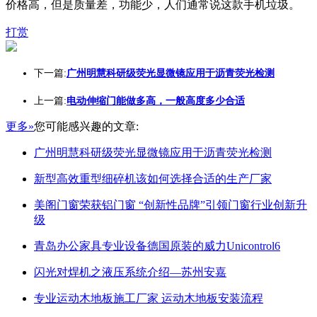
价格高，但是质量差，功能少，人们通常说这款手机垃圾。
打赏
下一篇:
广州明慧科研级荧光显微镜应用于沥青荧光检测
上一篇:
电动伸缩门能做多高，一般高度多少合适
更多»
您可能感兴趣的文章:
广州明慧科研级荧光显微镜应用于沥青荧光检测
新型高效重型细碎机该如何选择合适的生产厂家
美阁门窗荣获铝门窗 “创新性品牌”引领门窗行业创新升
级
青岛办公家具专业设备德国原装的威力Unicontrol6
闪光对焊机之液压系统介绍—苏州安嘉
专业运动木地板施工厂家 运动木地板安装流程