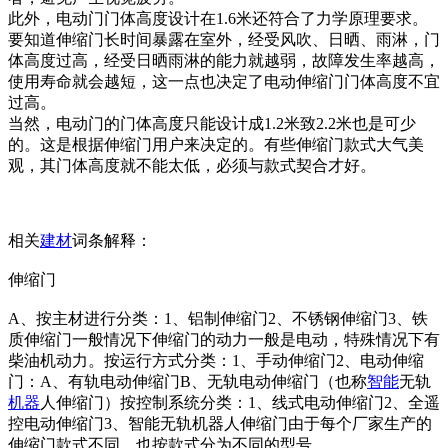
此外，电动门门体高度设计在1.6米还符合了力学原理要求。
要知道伸缩门长时间暴露在室外，经受风吹、日晒、雨淋，门
体高度过高，经受日晒雨淋的能力就越弱，故障发生率越高，
使用寿命就会越短，这一点也决定了电动伸缩门门体高度不宜
过高。
当然，电动门的门体高度只能设计成1.2米致2.2米也是可少
的。这是根据伸缩门用户来决定的。有些伸缩门款式大气美
观，其门体高度就不能太低，必须与款式契合才好。
相关
建材
词条解释：
伸缩门
A、按主材进行分类：1、铝制伸缩门2、不锈钢伸缩门3、铁
质伸缩门一般情况下伸缩门的动力一般是电动，特殊情况下有
柴油机动力。按运行方式分类：1、手动伸缩门2、电动伸缩
门：A、有轨电动伸缩门B、无轨电动伸缩门（也称
智能
无轨
机器
人伸缩门）按控制系统分类：1、线式电动伸缩门2、全遥
控电动伸缩门3、智能无轨机器人伸缩门由于每个厂家生产的
伸缩门款式不同，也按款式分为不同的型号