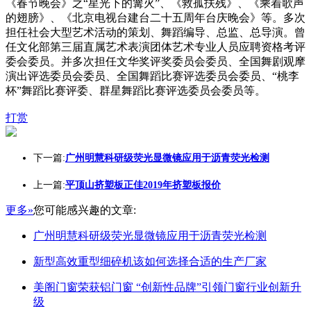
《春节晚会》之“星光下的篝火”、《救孤扶残》、《乘着歌声
的翅膀》、《北京电视台建台二十五周年台庆晚会》等。多次
担任社会大型艺术活动的策划、舞蹈编导、总监、总导演。曾
任文化部第三届直属艺术表演团体艺术专业人员应聘资格考评
委会委员。并多次担任文华奖评奖委员会委员、全国舞剧观摩
演出评选委员会委员、全国舞蹈比赛评选委员会委员、“桃李
杯”舞蹈比赛评委、群星舞蹈比赛评选委员会委员等。
打赏
下一篇:
广州明慧科研级荧光显微镜应用于沥青荧光检测
上一篇:
平顶山挤塑板正佳2019年挤塑板报价
更多»
您可能感兴趣的文章:
广州明慧科研级荧光显微镜应用于沥青荧光检测
新型高效重型细碎机该如何选择合适的生产厂家
美阁门窗荣获铝门窗 “创新性品牌”引领门窗行业创新升
级