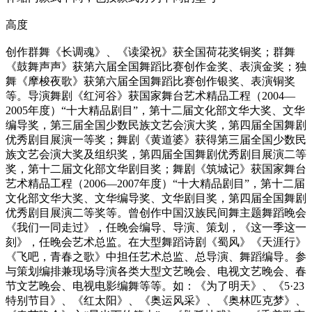
高度
创作群舞《长调魂》、《读梁祝》获全国荷花奖铜奖；群舞
《鼓舞声声》获第六届全国舞蹈比赛创作金奖、表演金奖；独
舞《摩梭夜歌》获第六届全国舞蹈比赛创作银奖、表演铜奖
等。导演舞剧《红河谷》获国家舞台艺术精品工程（2004—
2005年度）“十大精品剧目”，第十二届文化部文华大奖、文华
编导奖，第三届全国少数民族文艺会演大奖，第四届全国舞剧
优秀剧目展演一等奖；舞剧《黄道婆》获得第三届全国少数民
族文艺会演大奖及组织奖，第四届全国舞剧优秀剧目展演二等
奖，第十二届文化部文华剧目奖；舞剧《筑城记》获国家舞台
艺术精品工程（2006—2007年度）“十大精品剧目”，第十二届
文化部文华大奖、文华编导奖、文华剧目奖，第四届全国舞剧
优秀剧目展演二等奖等。曾创作中国汉族民间舞主题舞蹈晚会
《我们一同走过》，任晚会编导、导演、策划，《这一季这一
刻》，任晚会艺术总监。在大型舞蹈诗剧《蜀风》《天涯行》
《飞吧，青春之歌》中担任艺术总监、总导演、舞蹈编导。参
与策划编排兼现场导演各类大型文艺晚会、电视文艺晚会、春
节文艺晚会、电视电影编舞等等。如：《为了明天》、《5·23
特别节目》、《红太阳》、《奥运风采》、《奥林匹克梦》、