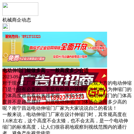
机械商企动态
电动伸缩门能做多高，一般高度多少合适
2023-09-23 浏览:
255
对于现代工厂来说，大门口安装一套造型美观大方的电动伸缩
门是十分有必要的，于是有些用户就理所当然地认为伸缩门的
门体高度越高看起来越美观，其实不然，电动伸缩门的门体高
度并不是越高越好，到底电动伸缩门门体适合选用多少高的
呢？南宁昌远电动伸缩门厂家为大家说说自己的看法！
一般来说，电动伸缩门厂家在设计伸缩门时，其常规高度在
1.6米左右，这个高度不会太矮，也不会太高，是一个电动伸
缩门的标准高度，让人们很容易地观察到视线范围内的通行
者，避免产生视觉疲劳。