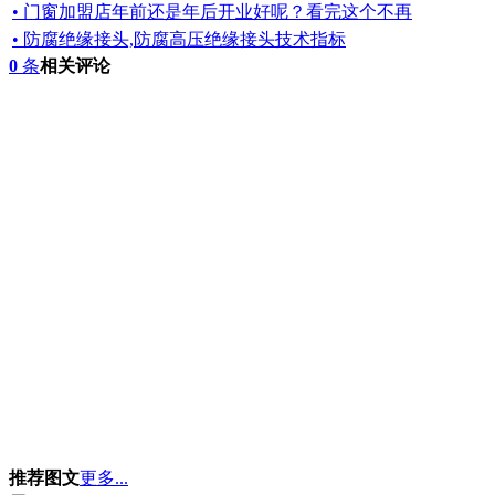
• 门窗加盟店年前还是年后开业好呢？看完这个不再
• 防腐绝缘接头,防腐高压绝缘接头技术指标
0
条
相关评论
推荐图文
更多...