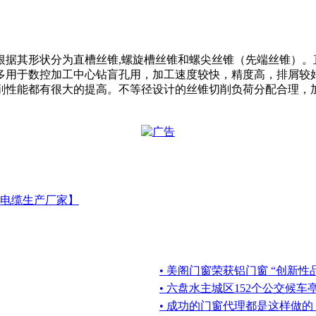
根据其形状分为直槽丝锥,螺旋槽丝锥和螺尖丝锥（先端丝锥）。
多用于数控加工中心钻盲孔用，加工速度较快，精度高，排屑较
削性能都有很大的提高。不等径设计的丝锥切削负荷分配合理，
电缆生产厂家】
• 美阁门窗荣获铝门窗 “创新性
• 六盘水主城区152个公交候
• 成功的门窗代理都是这样做的