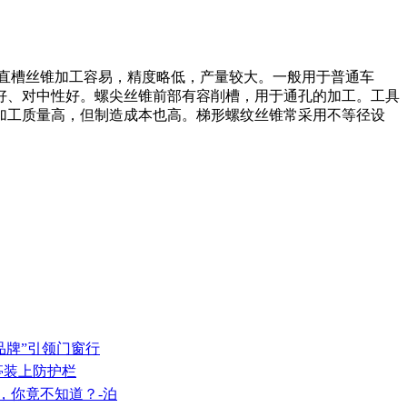
直槽丝锥加工容易，精度略低，产量较大。一般用于普通车
好、对中性好。螺尖丝锥前部有容削槽，用于通孔的加工。工具
加工质量高，但制造成本也高。梯形螺纹丝锥常采用不等径设
品牌”引领门窗行
车亭装上防护栏
，你竟不知道？-泊