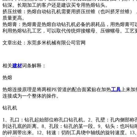
钻深。长期加工的客户还是建议买专用热熔钻头。
挤压丝锥：热熔自动钻孔机需要用挤压丝锥（也叫挤牙丝锥）
质量更高。
热熔膏：热熔膏是热熔自动钻孔机必备的易耗品，用热熔膏可
利用热熔钻孔工艺，可以取代传统焊接螺母、压铆螺母。工艺
文章出处：东莞多米机械有限公司官网
相关
建材
词条解释：
热熔
热熔连接原理是将两根PE管道的配合面紧贴在加热
工具
上来加
连接成为一个整体的操作。
钻孔机
1、孔口：钻孔起始部位称孔口钻孔机。2、孔壁：孔内侧部称
到达孔底的距离。8、孔段：钻孔的某一段。9、钻头：也叫钻
的碎屑带出来。12、转速：切削工具绕中轴线的旋转速度。1