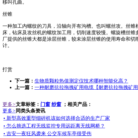
移叫孔曲。
丝锥
一种加工内螺纹的刀具，沿轴向开有沟槽。也叫螺丝攻。丝锥
床，钻床及攻丝机的螺纹加工用，切削速度较慢。螺旋槽丝锥
厂提供的丝锥大都是涂层丝锥，较未涂层丝锥的使用寿命和切
计。
打赏
下一篇：
生物质颗粒热值测定仪技术哪种智能化高？
上一篇：
一种耐磨抗拉拖拽矿用电缆【耐磨抗拉拖拽矿用
更多
>
文章标签：
门窗
纱窗
；相关产品：
更多
>
同类头条资讯
• 新型高效重型细碎机该如何选择合适的生产厂家
• 怎么挑选工程无线监控专用远距离无线网桥？
• 吉安一夜狂风袭来 公交车候车亭很受伤