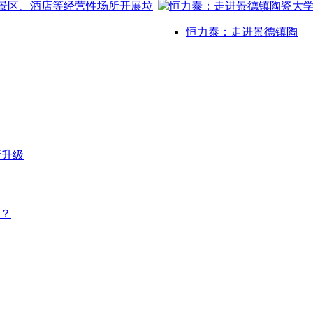
恒力泰：走进景德镇陶
新升级
？