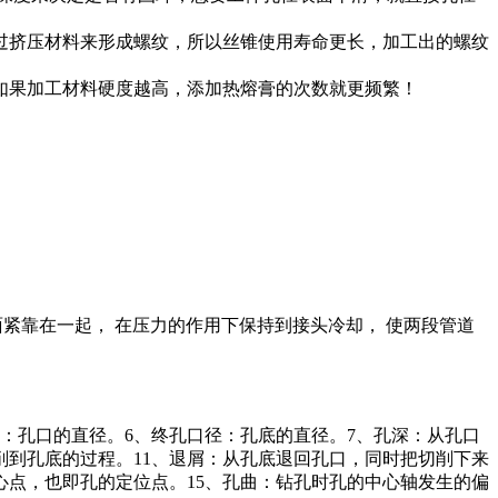
过挤压材料来形成螺纹，所以丝锥使用寿命更长，加工出的螺纹
如果加工材料硬度越高，添加热熔膏的次数就更频繁！
面紧靠在一起， 在压力的作用下保持到接头冷却， 使两段管道
径：孔口的直径。6、终孔口径：孔底的直径。7、孔深：从孔口
削到孔底的过程。11、退屑：从孔底退回孔口，同时把切削下来
心点，也即孔的定位点。15、孔曲：钻孔时孔的中心轴发生的偏