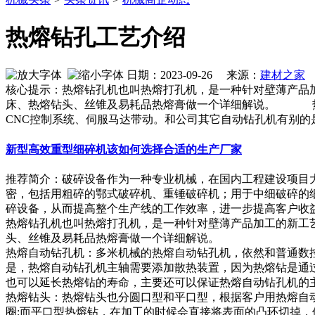
热熔钻孔工艺介绍
日期：2023-09-26 来源：
建材之家
作
核心提示：热熔钻孔机也叫热熔打孔机，是一种针对壁薄产品
床、热熔钻头、丝锥及易耗品热熔膏做一个详细解说。 热
CNC控制系统、伺服马达带动。和公司其它自动钻孔机有别的
新型高效重型细碎机该如何选择合适的生产厂家
推荐简介：破碎设备作为一种专业机械，在国内工程建设项目
密，包括用粗碎的鄂式破碎机、重锤破碎机；用于中细破碎的
碎设备，从而提高整个生产线的工作效率，进一步提高客户收益。针
热熔钻孔机也叫热熔打孔机，是一种针对壁薄产品加工的新工
头、丝锥及易耗品热熔膏做一个详细解说。
热熔自动钻孔机：多米机械的热熔自动钻孔机，依然和普通数
是，热熔自动钻孔机主轴需要添加散热装置，因为热熔钻是通过
也可以延长热熔钻的寿命，主要还可以保证热熔自动钻孔机的
热熔钻头：热熔钻头也分圆口型和平口型，根据客户用热熔自
圈;而平口型热熔钻，在加工的时候会直接将表面的凸环切掉