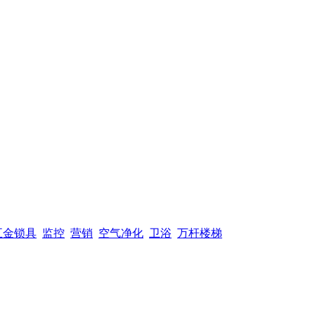
五金锁具
监控
营销
空气净化
卫浴
万杆楼梯