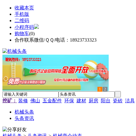
收藏本页
手机版
二维码
小程序码
购物车
(
0
)
合作联系微信/ＱＱ/电话：18923733323
1
2
挖矿：
装修
佛山
五金配件
环保
建材
厨房
阳台
瓷砖
洁具
机械头条
头条资讯
机械头条
>
头条资讯
>
机械商企动态