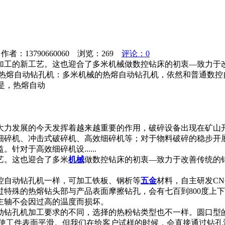
者：13790660060 浏览：
269
评论：0
加工的新工艺。这也迎合了多米机械做数控钻床的初衷—致力于
熔自动钻孔机：多米机械的热熔自动钻孔机，依然和普通数控
是，热熔自动
大力发展的今天发挥着越来越重要的作用，破碎设备出现在矿山
细碎机、冲击式破碎机、高效细碎机等；对于物料破碎的稳步开
对于高效细碎机设......
艺。这也迎合了多米
机械
做数控钻床的初衷—致力于改善传统的
控自动钻孔机一样，可加工铁板、钢析等
五金
材料，自主研发C
特殊的热熔钻头部与产品表面摩擦钻孔，会有七百到800度上
主轴不会因过高的温度而损坏。
动钻孔机加工要求的不同，选择的热粉钻类型也不一样。圆口型
，使工件表面平滑。但我们在给客户试样的时候，会直接通过钻孔