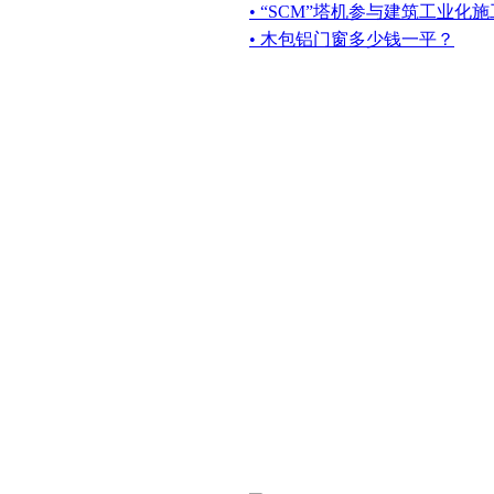
• “SCM”塔机参与建筑工业化施
• 木包铝门窗多少钱一平？