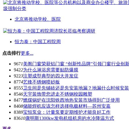
北京将推动学校、医院
恒力泰：中国工程院周
点击排行
更多...
967
1
美阁门窗荣获铝门窗 “创新性品牌”引领门窗行业创
942
2
为什么淋浴房需要贴防爆膜
922
3
注塑成型典型的四大并发症
877
4
艺锋不锈钢喷砂板
855
5
卫生间是先铺砖还是先安装地漏？地漏什么时候安装
854
6
天宇装饰带您进走不锈钢校园雕塑
847
7
燃煤锅炉在沈阳铁西地热安装市场得到广泛使用
840
8
储能焊机应该怎样选择电极材料—苏州安嘉
838
9
宝恒泵业：计量泵要定期维护才能良好工作
836
10
康明斯1300kw发电机组机房的水冷降温方式
更多...