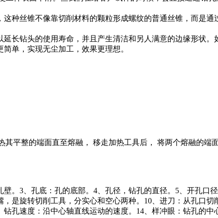
，这种丝锥不像靠切削材料的颗粒形成螺纹的普通丝锥，而是通
以延长钻头的使用寿命，并且产生清洁和另人满意的边缘形状。
更简单，实现无尘加工，效果更理想。
热其平整的端面直至熔融， 移走加热工具后， 将两个熔融的端
孔壁。3、孔底：孔的底部。4、孔径，钻孔的直径。5、开孔口
嘴，是旋转切削工具，分实心和空心两种。10、进刀：从孔口切
3、钻孔速度：沿中心轴直线运动的速度。14、样冲眼：钻孔的中