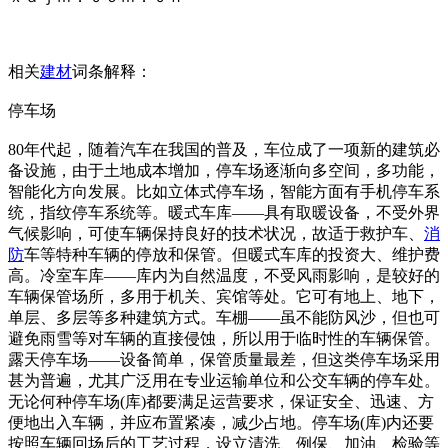
相关
建材
词条解释：
停车场
80年代起，随着汽车在我国的普及，车位成了一项新的建筑必
备设施，由于土地成本增加，停车场逐渐向多空间，多功能，
智能化方向发展。比如立体式停车场，智能方面有手机停车系
统，指纹停车系统等。暖式车库——具有取暖设备，不受外界
气候影响，可使车辆保持良好的技术状况，故适于救护车、
消
防
车等特种车辆的停放和保管。但暖式车库的投资大、维护费
高。冷室车库——库内为自然温度，不受风雨影响，是较好的
车辆保管场所，多用于机关、宾馆等处。它可有地上、地下，
单层、多层等多种建筑方式。车棚——虽不能防风沙，但也可
避免雨雪等对车辆的直接侵蚀，所以用于临时性的车辆保管。
露天停车场——设备简单，保管质量最差，但这类停车场采用
甚为普遍，尤其广泛用在专业运输单位和公交车辆的停车处。
无论何种停车场(库)都要满足运营要求，保证安全、迅速、方
便地出入车辆，并应布置紧凑，减少占地。停车场(库)内还要
按照车辆回场后的工艺过程，设立清洗、例保、加油、检验等