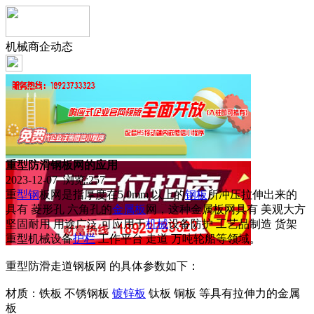
机械商企动态
重型防滑钢板网的应用
2023-12-07 浏览:
257
重
型钢
板网是指厚度在5.0mm 以上的
钢板
所冲压拉伸出来的
具有 菱形孔 六角孔的
金属板
网，这种金属板网具有 美观大方
坚固耐用 用途广泛 可应用于
机械
设备防护 工艺品制造 货架
重型机械设备
护栏
工作平台 走道 万吨轮船等领域。
重型防滑走道钢板网 的具体参数如下：
材质：铁板 不锈钢板
镀锌板
钛板 铜板 等具有拉伸力的金属
板