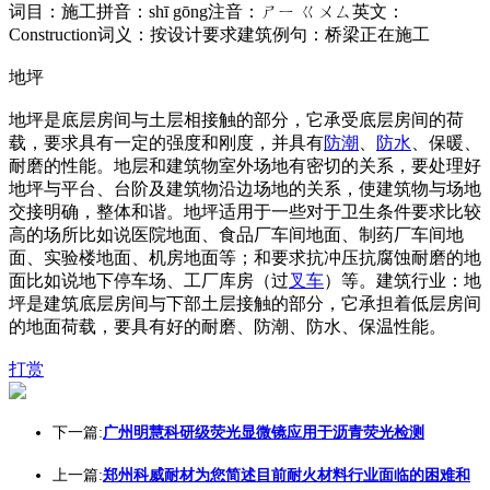
词目：施工拼音：shī gōng注音：ㄕㄧ ㄍㄨㄙ英文：
Construction词义：按设计要求建筑例句：桥梁正在施工
地坪
地坪是底层房间与土层相接触的部分，它承受底层房间的荷
载，要求具有一定的强度和刚度，并具有
防潮
、
防水
、保暖、
耐磨的性能。地层和建筑物室外场地有密切的关系，要处理好
地坪与平台、台阶及建筑物沿边场地的关系，使建筑物与场地
交接明确，整体和谐。地坪适用于一些对于卫生条件要求比较
高的场所比如说医院地面、食品厂车间地面、制药厂车间地
面、实验楼地面、机房地面等；和要求抗冲压抗腐蚀耐磨的地
面比如说地下停车场、工厂库房（过
叉车
）等。建筑行业：地
坪是建筑底层房间与下部土层接触的部分，它承担着低层房间
的地面荷载，要具有好的耐磨、防潮、防水、保温性能。
打赏
下一篇:
广州明慧科研级荧光显微镜应用于沥青荧光检测
上一篇:
郑州科威耐材为您简述目前耐火材料行业面临的困难和