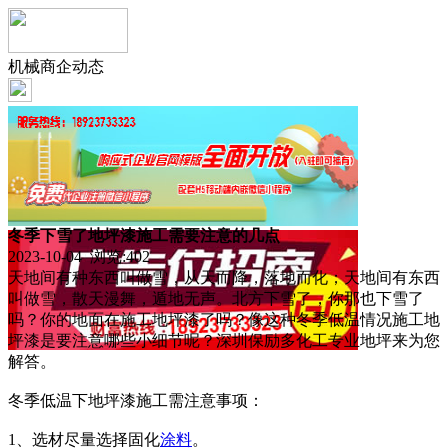
机械商企动态
冬季下雪了地坪漆施工需要注意的几点
2023-10-04 浏览:
402
天地间有种东西叫做雪，从天而降，落地而化；天地间有东西
叫做雪，散天漫舞，遁地无声。北方下雪了，你那也下雪了
吗？你的地面在施工地坪漆了吗？像这种冬季低温情况施工地
坪漆是要注意哪些小细节呢？深圳保励多化工专业地坪来为您
解答。
冬季低温下地坪漆施工需注意事项：
1、选材尽量选择固化
涂料
。