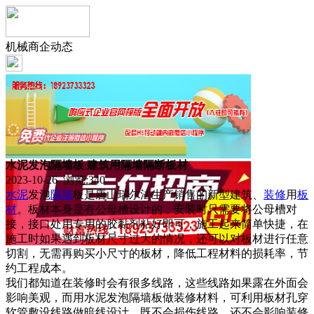
机械商企动态
水泥发泡隔墙板 建筑用隔墙隔断板材
2023-10-26 浏览:
340
水泥
发泡
隔墙
板是唐山瑞尔法生产销售的新型建筑、
装修
用
板
材
。板材本身是有公母槽设计的，安装时只需要将公母槽对
接，接口处用专用的胶黏剂粘好即可，施工起来简单快捷，在
施工时如果遇到板材尺寸过大的情况，还可以对板材进行任意
切割，无需再购买小尺寸的板材，降低工程材料的损耗率，节
约工程成本。
我们都知道在装修时会有很多线路，这些线路如果露在外面会
影响美观，而用水泥发泡隔墙板做装修材料，可利用板材孔穿
软管敷设线路做暗线设计，既不会损伤线路，还不会影响装修