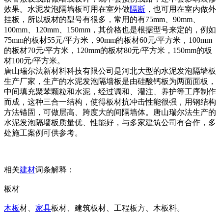
效果。水泥发泡隔墙板可用在室外做
隔断
，也可用在室内做外
挂板，所以板材的型号有很多，常用的有75mm、90mm、
100mm、120mm、150mm，其价格也是根据型号来定的，例如
75mm的板材55元/平方米，90mm的板材60元/平方米，100mm
的板材70元/平方米，120mm的板材80元/平方米，150mm的板
材100元/平方米。
唐山瑞尔法新材料科技有限公司是河北大型的水泥发泡隔墙板
生产厂家，生产的水泥发泡隔墙板是由硅酸钙板为两面面板，
中间填充聚苯颗粒和水泥，经过调和、灌注、养护等工序制作
而成，这种三合一结构，使得板材抗冲击性能很强，用钢结构
方法锚固，可做层高、跨度大的间隔墙体。唐山瑞尔法生产的
水泥发泡隔墙板质量优、性能好，与多家建筑公司有合作，多
处施工案例可供参考。
相关
建材
词条解释：
板材
木板
材、
家具
板材、建筑板材、工程板方、木板料。