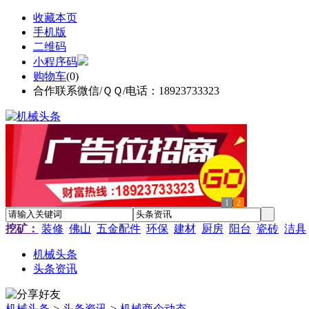
收藏本页
手机版
二维码
小程序码
购物车
(
0
)
合作联系微信/ＱＱ/电话：18923733323
1
2
挖矿：
装修
佛山
五金配件
环保
建材
厨房
阳台
瓷砖
洁具
机械头条
头条资讯
机械头条
>
头条资讯
>
机械商企动态