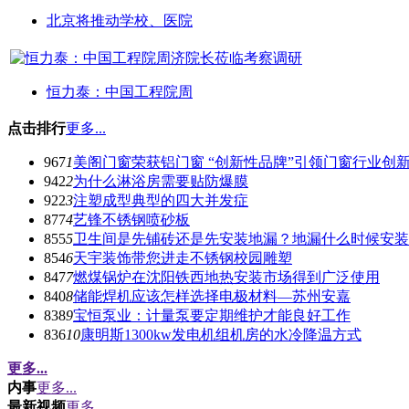
北京将推动学校、医院
恒力泰：中国工程院周
点击排行
更多...
967
1
美阁门窗荣获铝门窗 “创新性品牌”引领门窗行业创
942
2
为什么淋浴房需要贴防爆膜
922
3
注塑成型典型的四大并发症
877
4
艺锋不锈钢喷砂板
855
5
卫生间是先铺砖还是先安装地漏？地漏什么时候安装
854
6
天宇装饰带您进走不锈钢校园雕塑
847
7
燃煤锅炉在沈阳铁西地热安装市场得到广泛使用
840
8
储能焊机应该怎样选择电极材料—苏州安嘉
838
9
宝恒泵业：计量泵要定期维护才能良好工作
836
10
康明斯1300kw发电机组机房的水冷降温方式
更多...
内事
更多...
最新视频
更多...