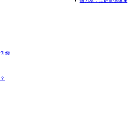
恒力泰：走进景德镇陶
新升级
？