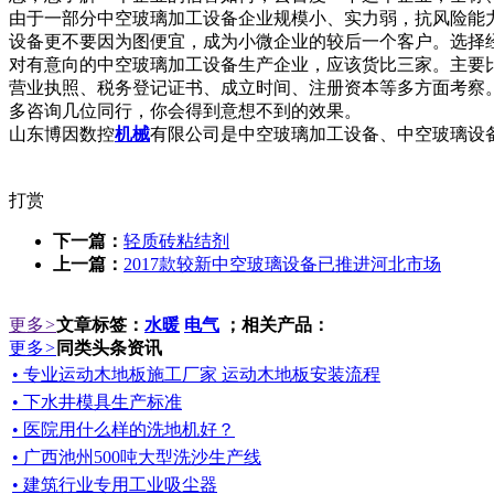
由于一部分中空玻璃加工设备企业规模小、实力弱，抗风险能
设备更不要因为图便宜，成为小微企业的较后一个客户。选择
对有意向的中空玻璃加工设备生产企业，应该货比三家。主要
营业执照、税务登记证书、成立时间、注册资本等多方面考察
多咨询几位同行，你会得到意想不到的效果。
山东博因数控
机械
有限公司是中空玻璃加工设备、中空玻璃设
打赏
下一篇：
轻质砖粘结剂
上一篇：
2017款较新中空玻璃设备已推进河北市场
更多
>
文章标签：
水暖
电气
；相关产品：
更多
>
同类头条资讯
• 专业运动木地板施工厂家 运动木地板安装流程
• 下水井模具生产标准
• 医院用什么样的洗地机好？
• 广西池州500吨大型洗沙生产线
• 建筑行业专用工业吸尘器