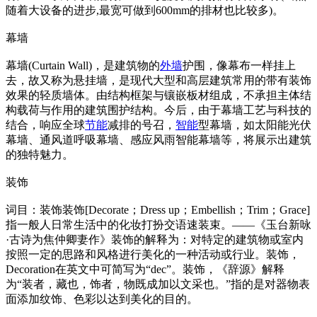
随着大设备的进步,最宽可做到600mm的排材也比较多)。
幕墙
幕墙(Curtain Wall)，是建筑物的
外墙
护围，像幕布一样挂上
去，故又称为悬挂墙，是现代大型和高层建筑常用的带有装饰
效果的轻质墙体。由结构框架与镶嵌板材组成，不承担主体结
构载荷与作用的建筑围护结构。今后，由于幕墙工艺与科技的
结合，响应全球
节能
减排的号召，
智能
型幕墙，如太阳能光伏
幕墙、通风道呼吸幕墙、感应风雨智能幕墙等，将展示出建筑
的独特魅力。
装饰
词目：装饰装饰[Decorate；Dress up；Embellish；Trim；Grace]
指一般人日常生活中的化妆打扮交语速装束。——《玉台新咏
·古诗为焦仲卿妻作》装饰的解释为：对特定的建筑物或室内
按照一定的思路和风格进行美化的一种活动或行业。装饰，
Decoration在英文中可简写为“dec”。装饰，《辞源》解释
为“装者，藏也，饰者，物既成加以文采也。”指的是对器物表
面添加纹饰、色彩以达到美化的目的。