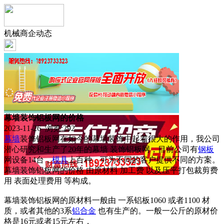
机械商企动态
幕墙装饰铝板网的价格
2023-11-26 浏览:
292
幕墙
装饰铝板网在如今的幕墙装饰中起着很大的作用，我公司
潜心研究和生产了20年的幕墙 装饰铝板网，目前公司有
钢板
网设备14台，
模具
上百种，可为不同的客户提供不同的方案。
幕墙装饰铝板网的价格 由原材料 加工费 以及压平打包裁剪费
用 表面处理费用 等构成。
幕墙装饰铝板网的原材料一般由 一系铝板1060 或者1100 材
质，或者其他的3系
铝合金
也有生产的。一般一公斤的原材价
格是16元或者15元左右，