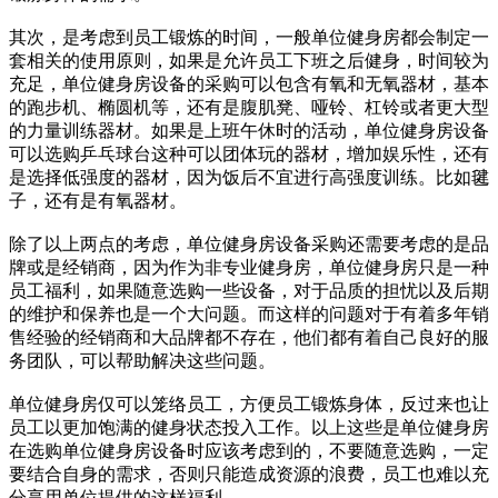
其次，是考虑到员工锻炼的时间，一般单位健身房都会制定一
套相关的使用原则，如果是允许员工下班之后健身，时间较为
充足，单位健身房设备的采购可以包含有氧和无氧器材，基本
的跑步机、椭圆机等，还有是腹肌凳、哑铃、杠铃或者更大型
的力量训练器材。如果是上班午休时的活动，单位健身房设备
可以选购乒乓球台这种可以团体玩的器材，增加娱乐性，还有
是选择低强度的器材，因为饭后不宜进行高强度训练。比如毽
子，还有是有氧器材。
除了以上两点的考虑，单位健身房设备采购还需要考虑的是品
牌或是经销商，因为作为非专业健身房，单位健身房只是一种
员工福利，如果随意选购一些设备，对于品质的担忧以及后期
的维护和保养也是一个大问题。而这样的问题对于有着多年销
售经验的经销商和大品牌都不存在，他们都有着自己良好的服
务团队，可以帮助解决这些问题。
单位健身房仅可以笼络员工，方便员工锻炼身体，反过来也让
员工以更加饱满的健身状态投入工作。以上这些是单位健身房
在选购单位健身房设备时应该考虑到的，不要随意选购，一定
要结合自身的需求，否则只能造成资源的浪费，员工也难以充
分享用单位提供的这样福利。