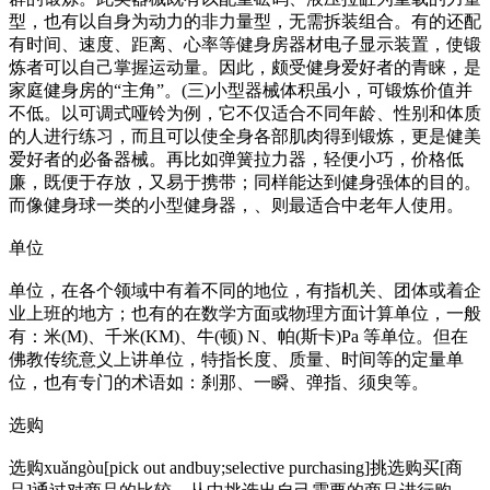
型，也有以自身为动力的非力量型，无需拆装组合。有的还配
有时间、速度、距离、心率等健身房器材电子显示装置，使锻
炼者可以自己掌握运动量。因此，颇受健身爱好者的青睐，是
家庭健身房的“主角”。(三)小型器械体积虽小，可锻炼价值并
不低。以可调式哑铃为例，它不仅适合不同年龄、性别和体质
的人进行练习，而且可以使全身各部肌肉得到锻炼，更是健美
爱好者的必备器械。再比如弹簧拉力器，轻便小巧，价格低
廉，既便于存放，又易于携带；同样能达到健身强体的目的。
而像健身球一类的小型健身器，、则最适合中老年人使用。
单位
单位，在各个领域中有着不同的地位，有指机关、团体或着企
业上班的地方；也有的在数学方面或物理方面计算单位，一般
有：米(M)、千米(KM)、牛(顿) N、帕(斯卡)Pa 等单位。但在
佛教传统意义上讲单位，特指长度、质量、时间等的定量单
位，也有专门的术语如：刹那、一瞬、弹指、须臾等。
选购
选购xuǎngòu[pick out andbuy;selective purchasing]挑选购买[商