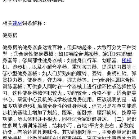
相关
建材
词条解释：
健身房
健身房的健身器多达近百种，但归纳起来，大致可分为三种类
型 ：①全身性健身器械：如10项综合训练器、家用16功能健
身器等；②局部性健身器械：如健身自行车、划船器、
楼梯
机、跑步机，以及小腿弯举器、重锤拉力器、提踵练习器等；
③小型健身器械：如人们所熟知的哑铃、壶铃、曲柄杠铃、弹
簧拉力器、健身盘、弹力棒、握力器等。(一)全身性属综合性
训练器械；可供多人同时在一个器械上进行循环性或选择性练
习。这种健身器械体积较大，功能较全，价格不菲，适合健美
中心、康复中心及机关或学校健身房使用。应该说明的是，诸
如多功能跑步机虽属全身性的健身器械，但它只是在单功能跑
步机的基础上增加了划船、蹬车、俯卧撑、腰部旋转、按摩等
功能，所以体积并不很大，同样适合家庭健身房。（二）局部
性多属专项训练器械，结构小巧，占地1平方米左右，多数能
折叠，有的还兼具趣味性。其功能相对单一，主要侧重局部肌
群的锻炼。此类器械既有以配重砝码、液压拉缸为重载的力量