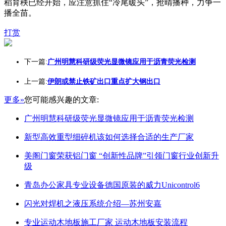
稻育秧已经开始，应注意抓住“冷尾暖头”，抢晴播种，力争一
播全苗。
打赏
下一篇:
广州明慧科研级荧光显微镜应用于沥青荧光检测
上一篇:
伊朗或禁止铁矿出口重点扩大钢出口
更多»
您可能感兴趣的文章:
广州明慧科研级荧光显微镜应用于沥青荧光检测
新型高效重型细碎机该如何选择合适的生产厂家
美阁门窗荣获铝门窗 “创新性品牌”引领门窗行业创新升
级
青岛办公家具专业设备德国原装的威力Unicontrol6
闪光对焊机之液压系统介绍—苏州安嘉
专业运动木地板施工厂家 运动木地板安装流程