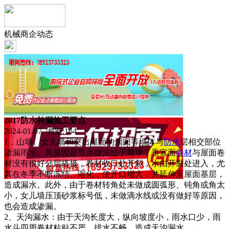
机械商企动态
2017防水补漏施工要点
2024-01-07 浏览:
164
1．山墙、女儿墙和突出屋面的烟囱等墙体与
防水
层相交部位
渗漏雨水。其原因是节点做法过于简单，垂宣面
卷材
与屋面卷
材没有很好分层搭接，卷材收口处开裂，水由开裂处进入，尤
其在冬季不断冻结、溶化，使开口增大．并延伸至屋面基层，
造成漏水。此外，由于卷材转角处未做成圆弧形、钝角或角太
小，女儿墙压顶砂浆标号低，未做滴水线或没有做好等原因，
也会造成渗漏。
2、天沟漏水：由于天沟长度大，纵向坡度小，雨水口少，雨
水斗四周卷材粘贴不严，排水不畅，造成天沟漏水。