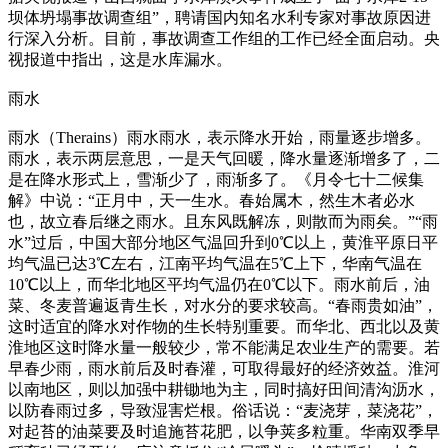
坝体坍塌事故调查组”，聘请国内知名水利专家对事故原因进
行深入分析。目前，事故调查工作组的工作已经全面启动。央
视报道中指出，这是水库漏水。
雨水
雨水（Therains）雨水雨水，表示降水开始，雨量逐步增多。
雨水，表示两层意思，一是天气回暖，降水量逐渐增多了，二
是在降水形式上，雪渐少了，雨渐多了。《月令七十二候集
解》中说：“正月中，天一生水。春始属木，然生木者必水
也，故立春后继之雨水。且东风既解冻，则散而为雨矣。”“雨
水”过后，中国大部分地区气温回升到0℃以上，黄淮平原日平
均气温已达3℃左右，江南平均气温在5℃上下，华南气温在
10℃以上，而华北地区平均气温仍在0℃以下。雨水前后，油
菜、冬麦普遍返青生长，对水分的要求较高。“春雨贵如油”，
这时适宜的降水对作物的生长特别重要。而华北、西北以及黄
淮地区这时降水量一般较少，常不能满足农业生产的需要。若
早春少雨，雨水前后及时春灌，可取得最好的经济效益。淮河
以南地区，则以加强中耕锄地为主，同时搞好田间清沟沥水，
以防春雨过多，导致湿害烂根。俗话说：“麦浇芽，菜浇花”，
对起苔的油菜要及时追施苔花肥，以争荚多粒重。华南双季早