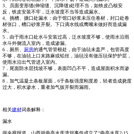
3、员面变形缝(伸缩缝、沉降缝)处理不当，如铁皮凸核安
反，铁皮安装不牢，泛水坡度不当等造成漏水。
4、挑槽、搪口处漏水：由于馆口砂浆未压住卷材，封口处卷
材张口，槽口砂浆开裂。下口滴水线或鹰嘴未做好而造成漏
水。
5．由于雨水口处水斗安装过高，泛水坡度不够，使雨水沿雨
水斗外侧流入室内，造成渗漏。
6．厕所、
厨房
的通气管管根处，由于油毡未盖严，包管高度
不够，在油毡上口末路麻或铅丝，油毡没有做压毡保护护层，
使雨水沿出气管进入室内。
7．尾面防水层找坡不够，表面凹凸不平，造成屋面积水而渗
漏。
8．加气温凝土条板屋面，6于条板强度刚度差，轻者造成挠度
过大，积水渗水，重者加气扳开裂而漏雨。
相关
建材
词条解释：
漏水
据央视报道，山西就曲亭水库溃坝事件成立了“曲亭水库2·15