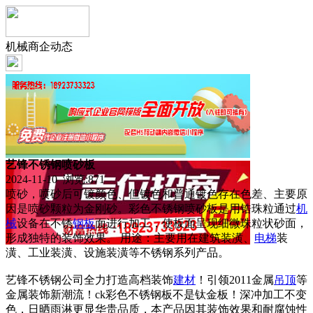
机械商企动态
艺锋不锈钢喷砂板
2024-11-10 浏览:
871
喷砂，喷砂后可镀颜色、但镀色和普通镀色存在色差、主要原
因是喷砂颗粒为金刚砂。彩色不锈钢喷砂板是用锆珠粒通过
机
械
设备在不锈
钢板
面进行加工，使板面呈现细微珠粒状砂面，
形成独特的装饰效果。 用途：主要用在建筑装潢、
电梯
装
潢、工业装潢、设施装潢等不锈钢系列产品。
艺锋不锈钢公司全力打造高档装饰
建材
！引领2011金属
吊顶
等
金属装饰新潮流！ck彩色不锈钢板不是钛金板！深冲加工不变
色，日晒雨淋更显华贵品质，本产品因其装饰效果和耐腐蚀性