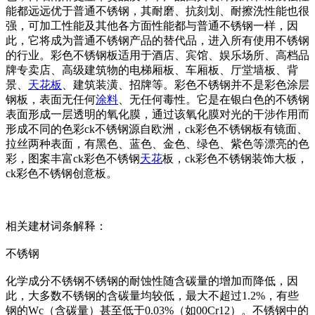
能都远远优于普通不锈钢，其耐磨、抗刻划、耐擦洗性能也很
强，可加工性能及其他各方面性能都与普通不锈钢一样，因
此，它将成为普通不锈钢产品的替代品，进入所有使用不锈钢
的行业。彩色不锈钢板适用于酒店、宾馆、娱乐场所、高档品
牌专卖店、高级建筑物的电梯厢板、车厢板、厅堂墙板、背
景、
天花板
、建筑装潢、招牌等。彩色不锈钢并不是彩色涂层
钢板，表面无任何
涂料
、无任何毒性。它是在银白色的不锈钢
表面形成一层透明的氧化膜，通过该氧化膜对光的干涉作用而
形成不同的色彩ck不锈钢源自欧洲，ck彩色不锈钢板有镜面、
拉丝两种表面，有黑色、蓝色、金色、绿色、紫色等漂亮的色
彩，图案丰富ck彩色不锈钢
天花
板，ck彩色不锈钢装饰大板，
ck彩色不锈钢创意板。
相关建材词条解释：
不锈钢
化学成分不锈钢不锈钢的耐蚀性随含碳量的增加而降低，因
此，大多数不锈钢的含碳量均较低，最大不超过1.2%，有些
钢的Wc（含碳量）甚至低于0.03%（如00Cr12）。不锈钢中的