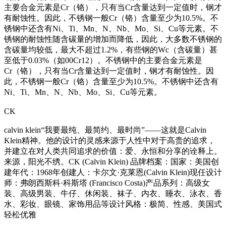
主要合金元素是Cr（铬），只有当Cr含量达到一定值时，钢才
有耐蚀性。因此，不锈钢一般Cr（铬）含量至少为10.5%。不
锈钢中还含有Ni、Ti、Mn、N、Nb、Mo、Si、Cu等元素。不
锈钢的耐蚀性随含碳量的增加而降低，因此，大多数不锈钢的
含碳量均较低，最大不超过1.2%，有些钢的Wc（含碳量）甚
至低于0.03%（如00Cr12）。不锈钢中的主要合金元素是
Cr（铬），只有当Cr含量达到一定值时，钢才有耐蚀性。因
此，不锈钢一般Cr（铬）含量至少为10.5%。不锈钢中还含有
Ni、Ti、Mn、N、Nb、Mo、Si、Cu等元素。
CK
calvin klein“我要最纯、最简约、最时尚”——这就是Calvin
Klein精神。他的设计的灵感来源于人性中对于高贵的追求，
并建立在对人类共同追求的价值：爱、永恒和分享的诠释上。
来源，阳光不绣。CK (Calvin Klein) 品牌档案：国家：美国创
建年代：1968年创建人：卡尔文·克莱恩(Calvin Klein)现任设计
师：弗朗西斯科·科斯塔 (Francisco Costa)产品系列：高级女
装、高级男装、牛仔、休闲装、袜子、内衣、睡衣、泳衣、香
水、彩妆、眼镜、家饰用品等设计风格：极简、性感、美国式
轻松优雅