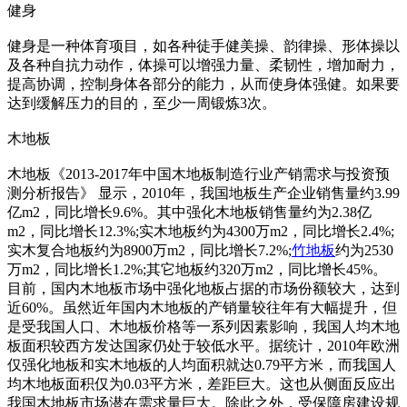
健身
健身是一种体育项目，如各种徒手健美操、韵律操、形体操以
及各种自抗力动作，体操可以增强力量、柔韧性，增加耐力，
提高协调，控制身体各部分的能力，从而使身体强健。如果要
达到缓解压力的目的，至少一周锻炼3次。
木地板
木地板《2013-2017年中国木地板制造行业产销需求与投资预
测分析报告》 显示，2010年，我国地板生产企业销售量约3.99
亿m2，同比增长9.6%。其中强化木地板销售量约为2.38亿
m2，同比增长12.3%;实木地板约为4300万m2，同比增长2.4%;
实木复合地板约为8900万m2，同比增长7.2%;
竹地板
约为2530
万m2，同比增长1.2%;其它地板约320万m2，同比增长45%。
目前，国内木地板市场中强化地板占据的市场份额较大，达到
近60%。虽然近年国内木地板的产销量较往年有大幅提升，但
是受我国人口、木地板价格等一系列因素影响，我国人均木地
板面积较西方发达国家仍处于较低水平。据统计，2010年欧洲
仅强化地板和实木地板的人均面积就达0.79平方米，而我国人
均木地板面积仅为0.03平方米，差距巨大。这也从侧面反应出
我国木地板市场潜在需求量巨大。除此之外，受保障房建设规