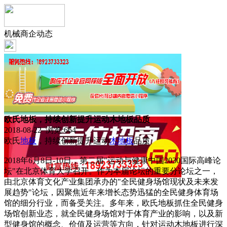
机械商企动态
欧氏地板，持续创新提升运动木地板品质
2018-08-22 浏览:
664
欧氏
地板
，持续创新提升运动
木地板
品质
2018年6月8日-10日，第二届"运动与健康中国2030国际高峰论
坛"在北京体育大学召开。作为本届论坛的重要分论坛之一，
由北京体育文化产业集团承办的"全民健身场馆现状及未来发
展趋势"论坛，因聚焦近年来增长态势迅猛的全民健身体育场
馆的细分行业，而备受关注。多年来，欧氏地板抓住全民健身
场馆创新业态，就全民健身场馆对于体育产业的影响，以及新
型健身馆的概念、价值及运营等方向，针对运动木地板进行深