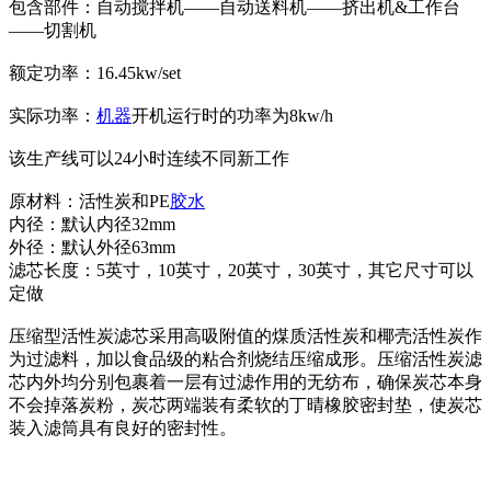
包含部件：自动搅拌机——自动送料机——挤出机&工作台
——切割机
额定功率：16.45kw/set
实际功率：
机器
开机运行时的功率为8kw/h
该生产线可以24小时连续不同新工作
原材料：活性炭和PE
胶水
内径：默认内径32mm
外径：默认外径63mm
滤芯长度：5英寸，10英寸，20英寸，30英寸，其它尺寸可以
定做
压缩型活性炭滤芯采用高吸附值的煤质活性炭和椰壳活性炭作
为过滤料，加以食品级的粘合剂烧结压缩成形。压缩活性炭滤
芯内外均分别包裹着一层有过滤作用的无纺布，确保炭芯本身
不会掉落炭粉，炭芯两端装有柔软的丁晴橡胶密封垫，使炭芯
装入滤筒具有良好的密封性。