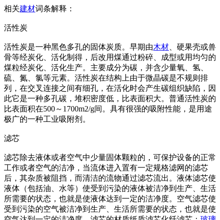
相关
建材
词条解释：
活性炭
活性炭是一种黑色多孔的固体炭质。早期由
木材
、硬果壳或兽
骨等经炭化、活化制得，后改用煤通过粉碎、成型或用均匀的
煤粒经炭化、活化生产。主要成分为碳，并含少量氧、氢、
硫、氮、氯等元素。活性炭在结构上由于微晶碳是不规则排
列，在交叉连接之间有细孔，在活化时会产生碳组织缺陷，因
此它是一种多孔碳，堆积密度低，比表面积大。普通活性炭的
比表面积在500～1700m2/g间。具有很强的吸附性能，是用途
极广的一种工业吸附剂。
滤芯
滤芯除去液体或者空气中少量固体颗粒的，可保护设备的正常
工作或者空气的洁净，当流体进入置有一定规格滤网的滤芯
后，其杂质被阻挡，而清洁的流物通过滤芯流出。液体滤芯使
液体（包括油、水等）使受到污染的液体被洁净到生产、生活
所需要的状态，也就是使液体达到一定的洁净度。空气滤芯使
受到污染的空气被洁净到生产、生活所需要的状态，也就是使
空气达到一定的洁净度。滤芯的材质纸质滤芯化纤滤芯：
玻璃