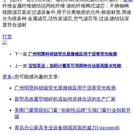
纤维金属纤维烧结毡丙纶纤维 涤纶纤维网式滤芯：不锈钢网
线隙滤芯装在过滤设备中,用于分离物质的元件,根据材质,用途
分为很多种.金属滤芯,活性炭滤芯,空气滤芯等.过滤,烧结毡深
度符合滤材
打赏
下一篇:
广州明慧科研级荧光显微镜应用于沥青荧光检测
上一篇:
宝恒泵业：加药计量泵可用两种办法提高吸水性能
更多»
您可能感兴趣的文章:
广州明慧科研级荧光显微镜应用于沥青荧光检测
新型高效重型细碎机该如何选择合适的生产厂家
美阁门窗荣获铝门窗 “创新性品牌”引领门窗行业创新升
级
青岛办公家具专业设备德国原装的威力Unicontrol6