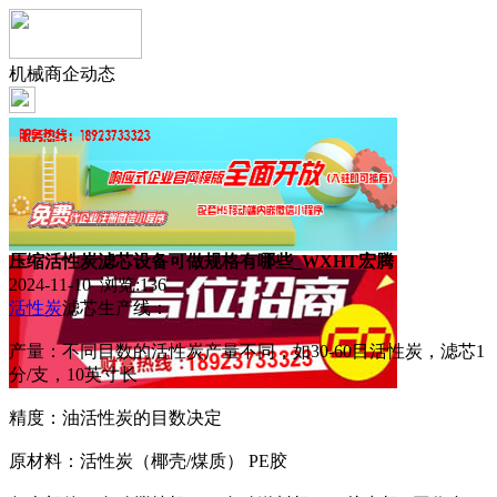
机械商企动态
压缩活性炭滤芯设备可做规格有哪些_WXHT宏腾
2024-11-10 浏览:
136
活性炭
滤芯生产线：
产量：不同目数的活性炭产量不同，如30-60目活性炭，滤芯1
分/支，10英寸长
精度：油活性炭的目数决定
原材料：活性炭（椰壳/煤质） PE胶