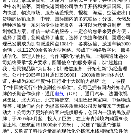
造，现已形成集物流、速递为一体的民营企业，并在国内同行
业中名列前茅。圆通快递圆通公司致力于开拓和发展国际、国
内快递、物流市场。服务涵盖报关、报检、海运、空运进出口
货物的运输服务；中转、国际国内的多式联运；分拨、仓储及
特种运输等一系列的专业物流服务；并可以为您量身制定、策
划物流方案。相信一站式的服务，一定会给您带来更多方便，
选择了圆通，您就选择了速度，选择了快捷和便利。圆通公司
现已发展成为拥有派送网点1081个，各类运输、派送车辆3000
余辆，员工22700余名的大型网络。形成了“网络数字化、服务
诚信化、管理人性化、合作国际化”的格局。上海圆通速递公
司始终秉承“客户要求，圆通使命”的服务宗旨，以“超越自
我，创民族品牌”为目标；以“诚信服务，开拓创新”为经营理
念。公司于2005年10月通过ISO9001；2000质量管理体系认
证，并成为2005年度“中国行业十大影响力品牌”之一，被授
予“中国物流行业协会副会长单位”。公司已拥有国内外知名品
牌的长期合作伙伴：通用
电气
（GE）、通用汽车、法国依视
路集团、北大方正、北京康捷空、阿里巴巴淘宝网、中远物流
等等，和她们的合作为提高服务质量和公司发展带来了无限的
动力！公司为了更好的给客户提供服务，创国内一流的民族品
牌，于2005年6月起，投入了巨资，在上海青浦境内购置80余
亩土地（建筑面积16000余平方米），兴建了“圆通总部基
地”，又购置了科技含量高的现代化分拣流水线和物流软件信