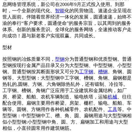
息网络管理系统，新公司在2006年9月正式投入使用。到那
时，一个全新的现代化、
智能
化的民营物流、速递企业呈现在
世人面前。伴随着世界经济一体化的发展，圆通速递，始终不
渝的奉行“客户要求，圆通使命”的服务宗旨，以其周到的服务
体系、创新的服务意识、全球化的服务网络，全速推动客户走
向成功！愿与新老客户实现双赢、共同成长。
型材
按照钢的冶炼质量不同，
型钢
分为普通型钢和优质型钢。普通
型钢按现行金属产品目录又分为大型型钢、中型型钢、小型型
钢。普通型钢按其断面形状又可分为
工字钢
、
槽钢
、角钢、圆
钢等。大型型钢：大型型钢中工字钢、槽钢、角钢、扁钢都是
热轧的,圆钢、方钢、六角钢除热轧外，还有锻制、冷拉等。
工字钢、槽钢、角钢广泛应用于工业建筑和金属结构，如厂
房、桥梁、船舶、农机车辆制造、输电铁塔，运输
机械
、往往
配合使用。扁钢主要用作桥梁、房架、栅栏、输电、船舶、车
辆等。圆钢、方钢用作各种机械零件、农机配件、
工具
等。中
型型钢：中型型钢中工、槽、角、圆、扁钢用途与大型型钢相
似小型型钢:小型型钢中角、圆、方、扁钢加工和用途与大型
相似，小直径圆常用作建筑钢筋。