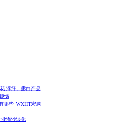
 料花 浮纤、露白产品
”烦恼
有哪些_WXHT宏腾
—专业海沙淡化