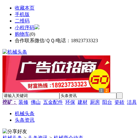
收藏本页
手机版
二维码
小程序码
购物车
(
0
)
合作联系微信/ＱＱ/电话：18923733323
1
2
挖矿：
装修
佛山
五金配件
环保
建材
厨房
阳台
瓷砖
洁具
机械头条
头条资讯
机械头条
>
头条资讯
>
机械商企动态