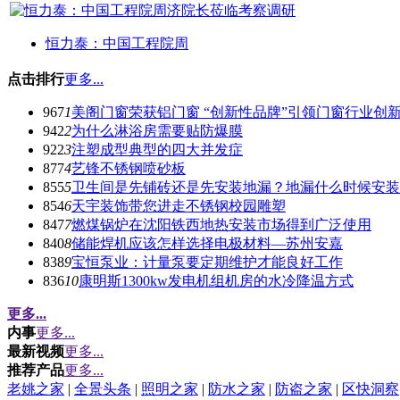
恒力泰：中国工程院周
点击排行
更多...
967
1
美阁门窗荣获铝门窗 “创新性品牌”引领门窗行业创
942
2
为什么淋浴房需要贴防爆膜
922
3
注塑成型典型的四大并发症
877
4
艺锋不锈钢喷砂板
855
5
卫生间是先铺砖还是先安装地漏？地漏什么时候安装
854
6
天宇装饰带您进走不锈钢校园雕塑
847
7
燃煤锅炉在沈阳铁西地热安装市场得到广泛使用
840
8
储能焊机应该怎样选择电极材料—苏州安嘉
838
9
宝恒泵业：计量泵要定期维护才能良好工作
836
10
康明斯1300kw发电机组机房的水冷降温方式
更多...
内事
更多...
最新视频
更多...
推荐产品
更多...
老姚之家
|
全景头条
|
照明之家
|
防水之家
|
防盗之家
|
区快洞察