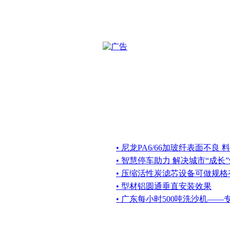
• 尼龙PA6/66加玻纤表面不良
• 智慧停车助力 解决城市“成长
• 压缩活性炭滤芯设备可做规格
• 型材铝圆通垂直安装效果
• 广东每小时500吨洗沙机—