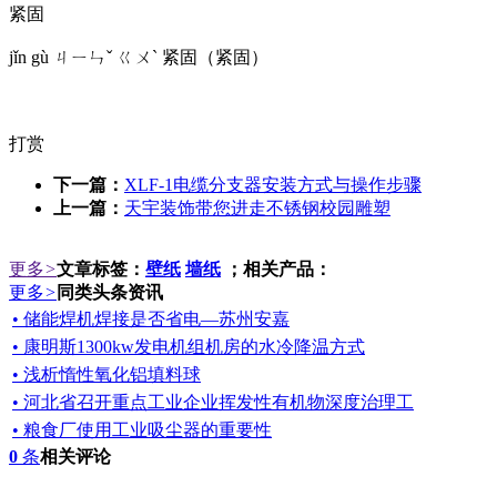
紧固
jǐn gù ㄐㄧㄣˇ ㄍㄨˋ 紧固（紧固）
打赏
下一篇：
XLF-1电缆分支器安装方式与操作步骤
上一篇：
天宇装饰带您进走不锈钢校园雕塑
更多
>
文章标签：
壁纸
墙纸
；相关产品：
更多
>
同类头条资讯
• 储能焊机焊接是否省电—苏州安嘉
• 康明斯1300kw发电机组机房的水冷降温方式
• 浅析惰性氧化铝填料球
• 河北省召开重点工业企业挥发性有机物深度治理工
• 粮食厂使用工业吸尘器的重要性
0
条
相关评论