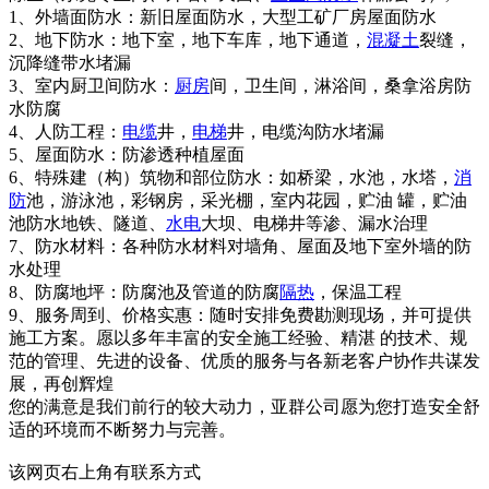
1、外墙面防水：新旧屋面防水，大型工矿厂房屋面防水
2、地下防水：地下室，地下车库，地下通道，
混凝土
裂缝，
沉降缝带水堵漏
3、室内厨卫间防水：
厨房
间，卫生间，淋浴间，桑拿浴房防
水防腐
4、人防工程：
电缆
井，
电梯
井，电缆沟防水堵漏
5、屋面防水：防渗透种植屋面
6、特殊建（构）筑物和部位防水：如桥梁，水池，水塔，
消
防
池，游泳池，彩钢房，采光棚，室内花园，贮油 罐，贮油
池防水地铁、隧道、
水电
大坝、电梯井等渗、漏水治理
7、防水材料：各种防水材料对墙角、屋面及地下室外墙的防
水处理
8、防腐地坪：防腐池及管道的防腐
隔热
，保温工程
9、服务周到、价格实惠：随时安排免费勘测现场，并可提供
施工方案。愿以多年丰富的安全施工经验、精湛 的技术、规
范的管理、先进的设备、优质的服务与各新老客户协作共谋发
展，再创辉煌
您的满意是我们前行的较大动力，亚群公司愿为您打造安全舒
适的环境而不断努力与完善。
该网页右上角有联系方式