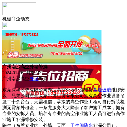
机械商企动态
广州南沙高空外墙补漏
2024-01-16 浏览:
109
广州南沙高空
外墙
补漏
东莞深华装饰有限公司专业高空外墙补漏维修
幕墙
玻璃
维修安
装，兄弟公司东莞大象吊篮租赁有限公司拥有高空作业设备吊
篮二十余台台，无需租借，承接的高空作业工程可自行拆装检
测无需额外租金，一条龙服务大大降低了客户施工成本，拥有
专业的安拆人员。培养有专业的高空作业施工人员可进行高作
业施工补漏维修安装。
陈生（东莞专业内、外墙、天面、
卫生间
防水
补漏公司）,