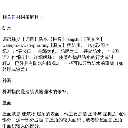
相关
建材
词条解释：
防水
词语释义【词目】防水【拼音】fángshuǐ【英文名】
waterproof,waterproofing【释义】犹防川。《史记·周本
纪》：“召公曰：‘是鄣之也。防民之口，甚於防水。’”《国
语》作“防川”。详细解释1、使某些物品防水的行为或过
程.2、已经具有防水的情况.3、一些可以导致防水的事物（如
处理或涂盖）
补漏
补漏指的是建筑设施漏水的修补。
屋面
屋面就是 建筑物 屋顶的表面，他主要是指 屋脊与 屋檐之间的
部分，这一部分占据 了屋顶的较大面积，或者说屋面是屋顶
中面积较大的部分。