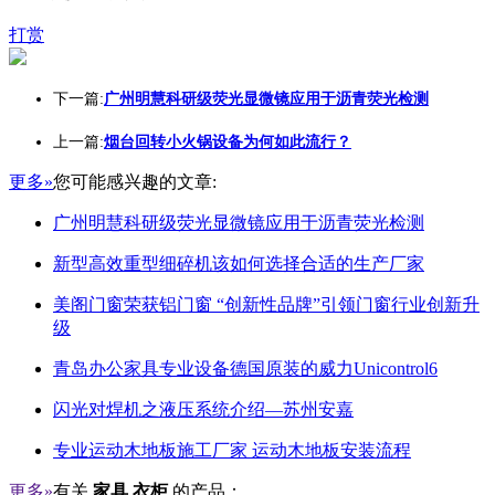
打赏
下一篇:
广州明慧科研级荧光显微镜应用于沥青荧光检测
上一篇:
烟台回转小火锅设备为何如此流行？
更多»
您可能感兴趣的文章:
广州明慧科研级荧光显微镜应用于沥青荧光检测
新型高效重型细碎机该如何选择合适的生产厂家
美阁门窗荣获铝门窗 “创新性品牌”引领门窗行业创新升
级
青岛办公家具专业设备德国原装的威力Unicontrol6
闪光对焊机之液压系统介绍—苏州安嘉
专业运动木地板施工厂家 运动木地板安装流程
更多»
有关
家具 衣柜
的产品：