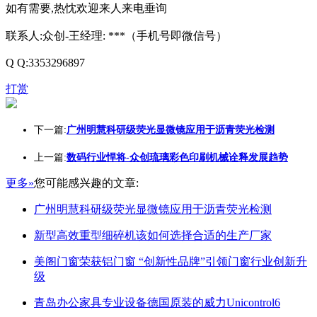
如有需要,热忱欢迎来人来电垂询
联系人:众创-王经理: ***（手机号即微信号）
Q Q:3353296897
打赏
下一篇:
广州明慧科研级荧光显微镜应用于沥青荧光检测
上一篇:
数码行业悍将-众创琉璃彩色印刷机械诠释发展趋势
更多»
您可能感兴趣的文章:
广州明慧科研级荧光显微镜应用于沥青荧光检测
新型高效重型细碎机该如何选择合适的生产厂家
美阁门窗荣获铝门窗 “创新性品牌”引领门窗行业创新升
级
青岛办公家具专业设备德国原装的威力Unicontrol6