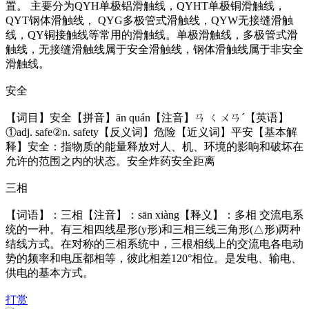
置。 主要分为QYH单极铝滑触线，QYHT单极铜滑触线，
QYT钢体滑触线， QYG多极管式滑触线，QYW无接缝滑触
线，QY铜接触线等常用的滑触线。单极滑触线，多极管式滑
触线，无接缝滑触线属于安全滑触线，钢体滑触线属于非安全
滑触线。
安全
【词目】安全【拼音】ān quán【注音】ㄢ ㄑㄨㄢˊ【英语】
①adj. safe②n. safety【反义词】危险【近义词】平安【基本解
释】安全：指物质的能量释放对人、机、环境的影响和破坏在
允许的范围之内的状态。安全炸药安全距离
三相
【词语】：三相【注音】：sān xiàng【释义】：多相 交流电系
统的一种。有三相四线星形(y形)和三相三线三角形(△形)两种
结线方式。在对称的三相系统中，三根相线上的交流电各电动
势的频率和电压都相等，彼此相差120°相位。是发电、输电、
供电的基本方式。
打赏