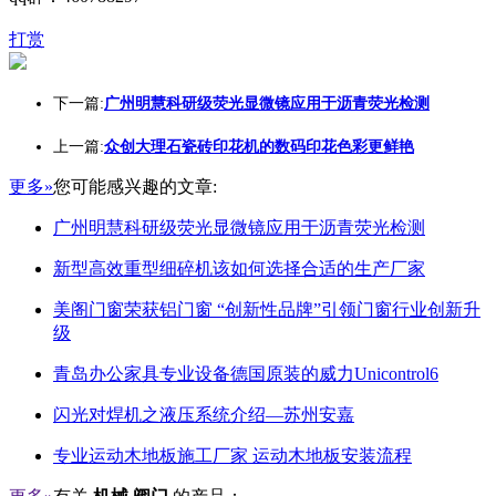
打赏
下一篇:
广州明慧科研级荧光显微镜应用于沥青荧光检测
上一篇:
众创大理石瓷砖印花机的数码印花色彩更鲜艳
更多»
您可能感兴趣的文章:
广州明慧科研级荧光显微镜应用于沥青荧光检测
新型高效重型细碎机该如何选择合适的生产厂家
美阁门窗荣获铝门窗 “创新性品牌”引领门窗行业创新升
级
青岛办公家具专业设备德国原装的威力Unicontrol6
闪光对焊机之液压系统介绍—苏州安嘉
专业运动木地板施工厂家 运动木地板安装流程