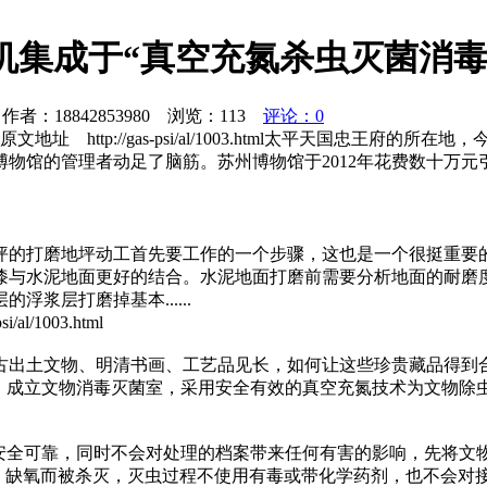
机集成于“真空充氮杀虫灭菌消毒
者：18842853980 浏览：
113
评论：0
 http://gas-psi/al/1003.html太平天国忠王
物馆的管理者动足了脑筋。苏州博物馆于2012年花费数十万元
坪的打磨地坪动工首先要工作的一个步骤，这也是一个很挺重要
漆与水泥地面更好的结合。水泥地面打磨前需要分析地面的耐磨
浆层打磨掉基本......
1003.html
古出土文物、明清书画、工艺品见长，如何让这些珍贵藏品得到
机”，成立文物消毒灭菌室，采用安全有效的真空充氮技术为文物除
安全可靠，同时不会对处理的档案带来任何有害的影响，先将文物
空、缺氧而被杀灭，灭虫过程不使用有毒或带化学药剂，也不会对