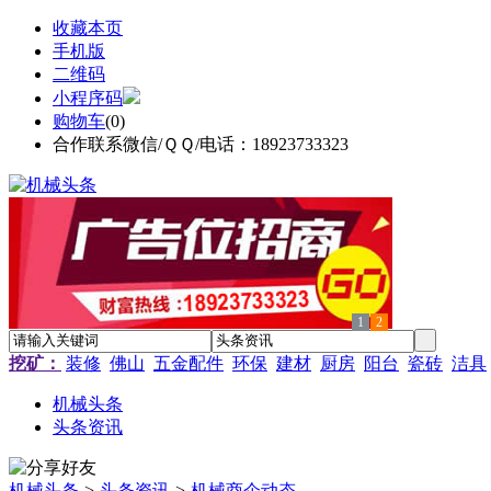
收藏本页
手机版
二维码
小程序码
购物车
(
0
)
合作联系微信/ＱＱ/电话：18923733323
1
2
挖矿：
装修
佛山
五金配件
环保
建材
厨房
阳台
瓷砖
洁具
机械头条
头条资讯
机械头条
>
头条资讯
>
机械商企动态