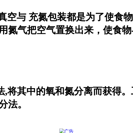
.真空与 充氮包装都是为了使食
是用氮气把空气置换出来，使食
法,将其中的氧和氮分离而获得
空分法。