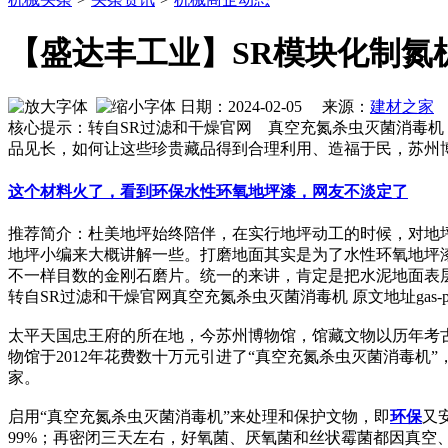
【盛达丰工业】SR模块化制氮
日期：2024-02-05 来源：
建材之家
作
核心提示：转自SR过滤和干燥官网 真空充氮杀虫灭菌消毒机 原文地址
品见长，如何让这些珍贵藏品得到合理利用、造福于民，苏州博
这个材料火了，看到环保水性环氧地坪漆，网友不淡定了
推荐简介：杜美地坪始终陪伴，在实行地坪动工的时候，对地
地坪小编来大概讲解一些。打磨地面其实是为了水性环氧地坪
不一样目数的金刚石磨片。统一的来讲，肯定是把水泥地面表层的浮
转自SR过滤和干燥官网真空充氮杀虫灭菌消毒机 原文地址gas-psi/al/
太平天国忠王府的所在地，今苏州博物馆，馆藏文物以历年考
物馆于2012年花费数十万元引进了“真空充氮杀虫灭菌消毒
家。
启用“真空充氮杀虫灭菌消毒机”来处理和保护文物，即
环保
又
99%；再密闭三天左右，好氧菌、厌氧菌和丝状霉菌都因真