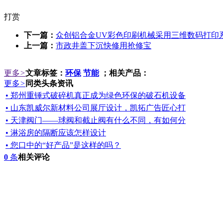
打赏
下一篇：
众创铝合金UV彩色印刷机械采用三维数码打印
上一篇：
市政井盖下沉快修用抢修宝
更多
>
文章标签：
环保
节能
；相关产品：
更多
>
同类头条资讯
• 郑州重锤式破碎机真正成为绿色环保的破石机设备
• 山东凯威尔新材料公司展厅设计，凯拓广告匠心打
• 天津阀门——球阀和截止阀有什么不同，有如何分
• 淋浴房的隔断应该怎样设计
• 您口中的“好产品”是这样的吗？
0
条
相关评论