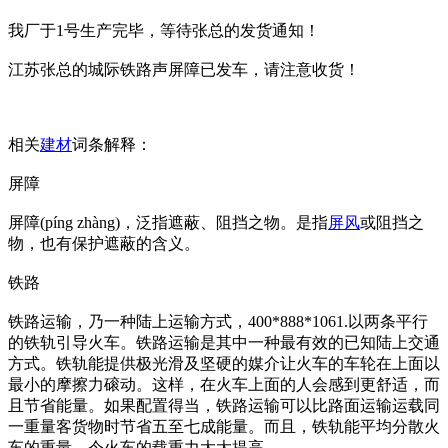
我厂于1号生产完毕，等待张总的发货通知！
江苏张总的城际铁路声屏障已发车，请注意收货！
相关
建材
词条解释：
屏障
屏障(píng zhàng)，泛指遮蔽、阻挡之物。是指
屏风
或阻挡之
物，也有保护遮蔽的含义。
铁路
铁路运输，乃一种陆上运输方式，400*888*1061.以两条平行
的铁轨引导火车。铁路运输是其中一种最有效的已知陆上交通
方式。铁轨能提供极光滑及坚硬的媒介让火车的车轮在上面以
最小的摩擦力磙动。这样，在火车上面的人会感到更舒适，而
且节省能量。如果配置得当，铁路运输可以比路面运输运载同
一重量客货物时节省五至七成能量。而且，铁轨能平均分散火
车的重量，令火车的载重力大大提高。