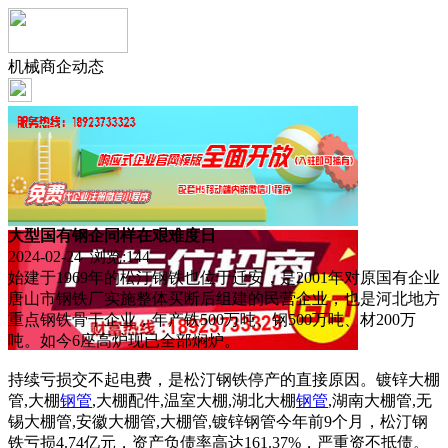
机械商企动态
大型国有钢企同样在艰难度日
2024-02-24 浏览:
144
始建于1969年的松汀钢铁也位于迁安，是2001年对原国有企业
唐山市钢铁厂实施整体买断后组建的民营企业，也是河北地方
重点钢铁骨干企业，年产铁500万吨、钢500万吨、材200万
吨。如今6座高炉现已全部焖炉。
持续亏损交不起电费，是松汀钢铁停产的直接原因。镀锌大棚
管,大棚
钢管
,大棚配件,温室大棚,湖北大棚
钢管
,湖南大棚管,无
锡大棚管,安徽大棚管,大棚管,镀锌钢管今年前9个月，松汀钢
铁亏损4.74亿元，资产负债率高达161.37%，严重资不抵债。