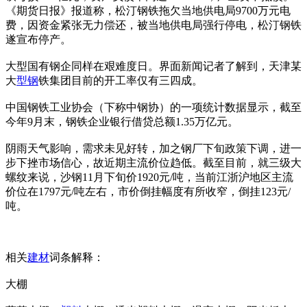
《期货日报》报道称，松汀钢铁拖欠当地供电局9700万元电
费，因资金紧张无力偿还，被当地供电局强行停电，松汀钢铁
遂宣布停产。
大型国有钢企同样在艰难度日。界面新闻记者了解到，天津某
大
型钢
铁集团目前的开工率仅有三四成。
中国钢铁工业协会（下称中钢协）的一项统计数据显示，截至
今年9月末，钢铁企业银行借贷总额1.35万亿元。
阴雨天气影响，需求未见好转，加之钢厂下旬政策下调，进一
步下挫市场信心，故近期主流价位趋低。截至目前，就三级大
螺纹来说，沙钢11月下旬价1920元/吨，当前江浙沪地区主流
价位在1797元/吨左右，市价倒挂幅度有所收窄，倒挂123元/
吨。
相关
建材
词条解释：
大棚