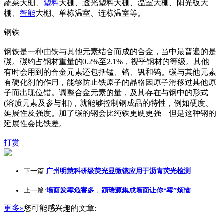
蔬菜大棚、
塑料
大棚、透光塑料大棚、温室大棚、阳光板大
棚、
智能
大棚、单栋温室、连栋温室等。
钢铁
钢铁是一种由铁与其他元素结合而成的合金，当中最普遍的是
碳。碳约占钢材重量的0.2%至2.1%，视乎钢材的等级。其他
有时会用到的合金元素还包括锰、铬、钒和钨。碳与其他元素
有硬化剂的作用，能够防止铁原子的晶格因原子滑移过其他原
子而出现位错。调整合金元素的量，及其存在与钢中的形式
(溶质元素及参与相)，就能够控制钢成品的特性，例如硬度、
延展性及强度。加了碳的钢会比纯铁更硬更强，但是这种钢的
延展性会比铁差。
打赏
下一篇:
广州明慧科研级荧光显微镜应用于沥青荧光检测
上一篇:
墙面发霉危害多，颍瑞源集成墙面让你“霉”烦恼
更多»
您可能感兴趣的文章: