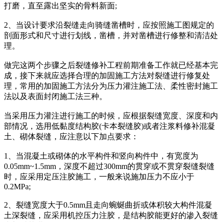
打磨，直至露出坚实的骨料新面;
2、当设计要求沿裂缝走向骑缝凿槽时，应按照施工图规定的
剖面形式和尺寸进行划线，凿槽，并对凿槽进行修整和清洁处
理。
做完这两个步骤之后裂缝修补工程前期准备工作就已经基本完
成，接下来就应选择合理的加固施工方法对裂缝进行修复处
理，常用的加固施工方法分为压力灌注施工法、柔性密封施工
法以及表面封闭施工法三种。
当采用压力灌注进行施工的时候，应根据裂缝宽度、深度和内
部情况，选用低黏度结构胶(卡本裂缝胶)或者注浆料修补混凝
土、砌体裂缝，应注意以下加点要求：
1、当混凝土或砌体的水平构件和竖向构件中，有宽度为
0.05mm~1.5mm，深度不超过300mm的贯穿或不贯穿裂缝裂缝
时，应采用定压注胶施工，一般来说施加压力不应小于
0.2MPa;
2、裂缝宽度大于0.5mm且走向蜿蜒曲折或体积较大构件混凝
土深裂缝，应采用机控压力注胶，是结构胶能更好的渗入裂缝