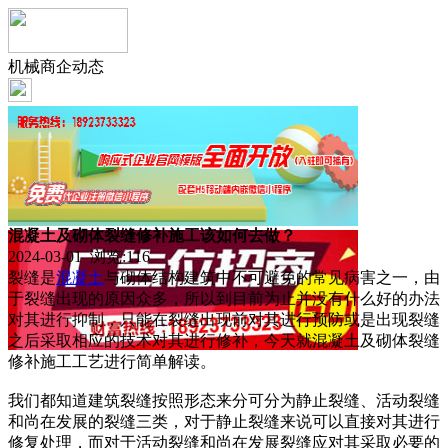
机械商企动态
混凝土及砌体裂缝修补施工该如何去做？
2024-03-01 浏览:
116
裂缝是
混凝土
与砌体结构建筑中不可避免的常见病害之一，由
于裂缝出现的原因众多，所以到目前为止并没有什么好的办法
对其进行抑制，只能在裂缝出现前对其进行预防或是出现裂缝
之后采取相应的技术对其进行修补，今天就混凝土及砌体裂缝
修补施工工艺进行简单解读。
我们都知道建筑裂缝按照形态来分可分为静止裂缝、活动裂缝
和尚在发展的裂缝三类，对于静止裂缝来说可以直接对其进行
修复处理，而对于活动裂缝和尚在发展裂缝应对其采取必要的