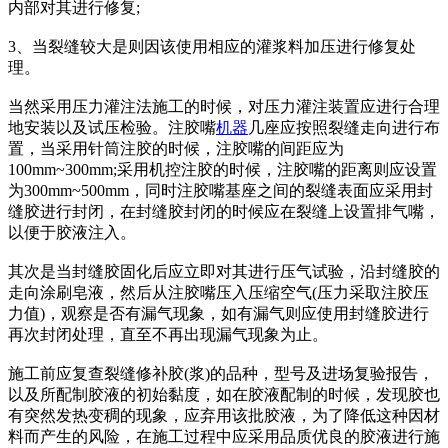
内部对其进行修复;
3、当裂缝较大是则因该使用相应的灌浆料加压进行修复处
理。
当然采用压力灌注法施工的时候，对压力灌注装置应进行合理
地安装以及试压检验。注胶嘴
机器
几座应按照裂缝走向进行布
置，当采用针筒注胶的时候，注胶嘴的间距应为
100mm~300mm;采用机控注胶的时候，注胶嘴的距离则应设置
为300mm~500mm，同时注胶嘴基座之间的裂缝表面应采用封
缝胶进行封闭，在封缝胶封闭的时候应在裂缝上设置排气嘴，
以便于胶液注入。
其次是当封缝胶固化后应立即对其进行压气试验，沿封缝胶的
走向涂刷皂液，然后从注胶嘴压入压缩空气(压力采取注胶压
力值)，观察是否有漏气现象，如有漏气则应使用封缝胶进行
再次封闭处理，直至不再出现漏气现象为止。
施工前应复查裂缝修补胶(浆)的品种，型号及进场复验报告，
以及所配制胶液的初始黏度，如在胶液配制的时候，发现胶也
有突然发热变稠的现象，应弃用该批胶液，为了降低这种因材
料而产生的风险，在施工过程中应采用品质优良的胶液进行施