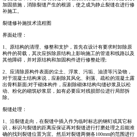
加固措施，消除裂缝产生的根源，使之成为静止裂缝在进行修
补施工。
裂缝修补施技术流程图
界面处理：
1、原结构的清理、修整和支护，首先在设计有要求时卸除原
构件的荷载，其次应拆除原结构上影响施工的管道和线路以及
其他障碍，并对原结构和加固构件进行修整处理;
2、应清除原构件表面的尘土、浮浆、污垢、油渍等污染物，
对于混凝土结构来说，应剔除其风化、剥落、疏松的混凝土露
出骨料新面;对于砌体构件，应剔除砌体结构勾缝砂浆及以松
动、粉化的砌筑砂浆层，如有必要应对残损部位进行局部拆
除。
裂缝处理：
1、沿裂缝走向，在裂缝中插入作为临时标志的钢钉或其它标
识，标识与裂缝的距离应保证再对裂缝进行打磨处理之后能准
确的找到裂缝位置为宜。然后对裂缝两侧各100mm的范围进行