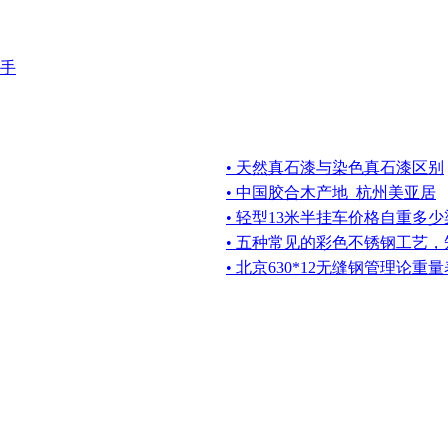
手
• 天然真石漆与染色真石漆区别
• 中国胶合木产地_杭州美亚居
• 轻型13米半挂车价格自重多
• 五种常见的彩色不锈钢工艺
• 北京630*12无缝钢管理论重量