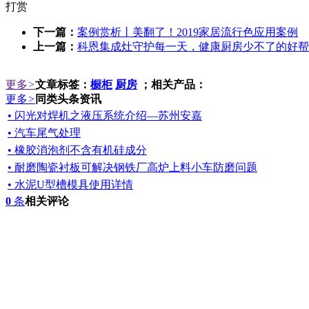
打赏
下一篇：
案例赏析丨美翻了！2019家居流行色应用案例
上一篇：
科恩集成灶守护每一天，健康厨房少不了的好帮
更多
>
文章标签：
橱柜
厨房
；相关产品：
更多
>
同类头条资讯
• 闪光对焊机之液压系统介绍—苏州安嘉
• 汽车尾气处理
• 橡胶消泡剂不含有机硅成分
• 耐磨陶瓷衬板可解决钢铁厂高炉上料小车防磨问题
• 水泥U型槽模具使用详情
0
条
相关评论