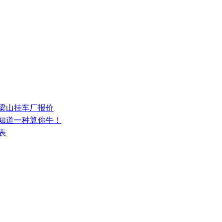
少梁山挂车厂报价
，知道一种算你牛！
表