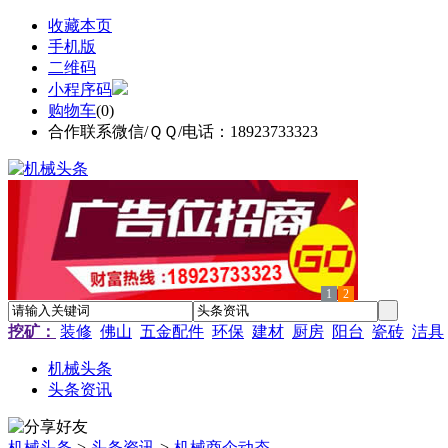
收藏本页
手机版
二维码
小程序码
购物车
(
0
)
合作联系微信/ＱＱ/电话：18923733323
1
2
挖矿：
装修
佛山
五金配件
环保
建材
厨房
阳台
瓷砖
洁具
机械头条
头条资讯
机械头条
>
头条资讯
>
机械商企动态