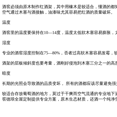
酒窖必须由原木制作红酒架，其中用橡木是较适合，懂酒的都
空气通过木塞与酒接触，油漆味尤其容易把红酒的质量破坏。
温度
酒窖里的温度要保持在10—14度，温度太低软木塞容易膨胀，
湿度
专业的酒窖湿度控制在75—80%，否者过高软木塞容易发霉，
酒架的层板倾斜度也要考量，酒刚好侵泡到木塞三分之一的高
暗度
长期的光照会导致酒的品质变坏， 所有的酒都应该尽量避免强
较适合存放葡萄酒的地方，莫过于干爽而空气流通的专业地下
窖德琅全屋定制提供专业方案，原木生态材质，还酒一个纯净