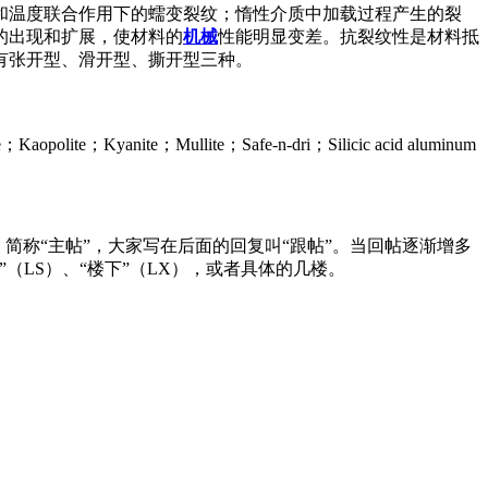
和温度联合作用下的蠕变裂纹；惰性介质中加载过程产生的裂
的出现和扩展，使材料的
机械
性能明显变差。抗裂纹性是材料抵
型有张开型、滑开型、撕开型三种。
e；Kyanite；Mullite；Safe-n-dri；Silicic acid aluminum
，简称“主帖”，大家写在后面的回复叫“跟帖”。当回帖逐渐增多
LS）、“楼下”（LX），或者具体的几楼。