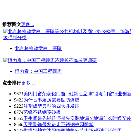
推荐图文
更多...
北京将推动学校、医院
恒力泰：中国工程院周
点击排行
更多...
967
1
美阁门窗荣获铝门窗 “创新性品牌”引领门窗行业创
942
2
为什么淋浴房需要贴防爆膜
922
3
注塑成型典型的四大并发症
877
4
艺锋不锈钢喷砂板
855
5
卫生间是先铺砖还是先安装地漏？地漏什么时候安装
854
6
天宇装饰带您进走不锈钢校园雕塑
847
7
燃煤锅炉在沈阳铁西地热安装市场得到广泛使用