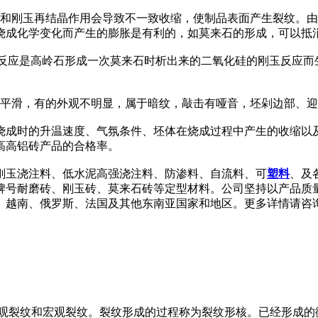
应和刚玉再结晶作用会导致不一致收缩，使制品表面产生裂纹。
烧成化学变化而产生的膨胀是有利的，如莫来石的形成，可以抵
成。这个反应是高岭石形成一次莫来石时析出来的二氧化硅的刚玉反
较平滑，有的外观不明显，属于暗纹，敲击有哑音，坯剁边部、
烧成时的升温速度、气氛条件、坯体在烧成过程中产生的收缩以
高高铝砖产品的合格率。
刚玉浇注料、低水泥高强浇注料、防渗料、自流料、可
塑料
、及
牌号耐磨砖、刚玉砖、莫来石砖等定型材料。公司坚持以产品质
南、俄罗斯、法国及其他东南亚国家和地区。更多详情请咨询：zz
。分微观裂纹和宏观裂纹。裂纹形成的过程称为裂纹形核。已经形成