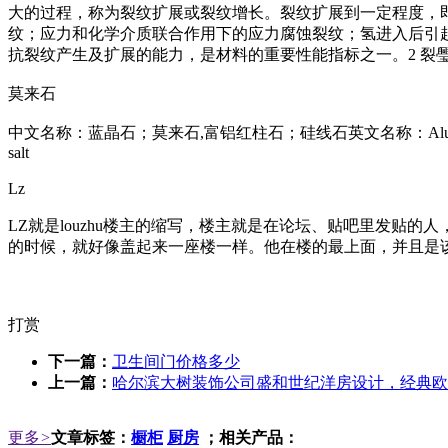
大的过程，称为裂纹扩展或裂纹增长。裂纹扩展到一定程度，
纹；应力和化学介质联合作用下的应力腐蚀裂纹；氢进入后引
抗裂纹产生及扩展的能力，是材料的重要性能指标之一。2 裂
莫来石
中文名称：蓝晶石；莫来石,富铝红柱石；硅线石英文名称：Aluminum silicate；Alum
salt
Lz
LZ就是louzhu楼主的缩写，楼主就是在论坛、贴吧里发贴
的时候，就好像盖起来一座楼一样。他在楼的最上面，并且是该
打赏
下一篇：
卫生间门价格多少
上一篇：
哈尔滨大树装饰公司盛和世纪洋房设计，经典欧
更多
>
文章标签：
橱柜
厨房
；相关产品：