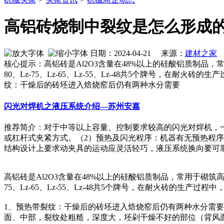
高铝砖烧制中裂纹是怎么形成
日期：2024-04-21 来源：
建材之家
作
核心提示：高铝砖是Al2O3含量在48%以上的硅酸铝质制品
80、Lz-75、Lz-65、Lz-55、Lz-48共5个牌号
纹：干燥后的砖坯进入焙烧窑后仍有两种水分需要
闪光对焊机之液压系统介绍—苏州安嘉
推荐简介：对于中等以上容量、控制要求较高的闪光对焊机，
或杠杆式夹紧方式。（2）预热及闪光程序：机器有无预热程
结构设计上要求动夹具的运动应灵活轻巧，液压系统换向要可靠快速
高铝砖是Al2O3含量在48%以上的硅酸铝质制品，常用于砌
75、Lz-65、Lz-55、Lz-48共5个牌号，在耐火砖的
1、预热带裂纹：干燥后的砖坯进入焙烧窑后仍有两种水分需
面、中部，裂纹处粗糙，深度大，坯剁干燥不好的部位（背风