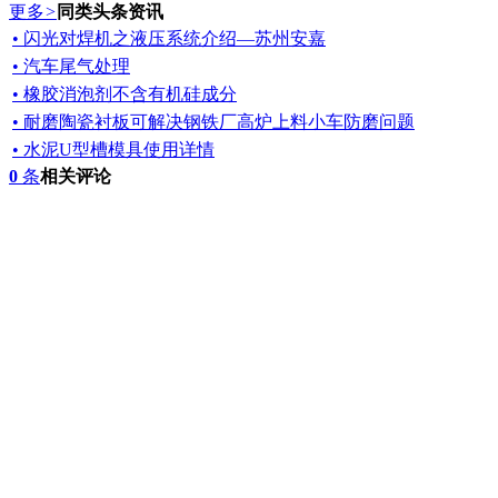
更多
>
同类头条资讯
• 闪光对焊机之液压系统介绍—苏州安嘉
• 汽车尾气处理
• 橡胶消泡剂不含有机硅成分
• 耐磨陶瓷衬板可解决钢铁厂高炉上料小车防磨问题
• 水泥U型槽模具使用详情
0
条
相关评论