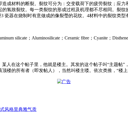
即造成材料的断裂。裂纹可分为：交变载荷下的疲劳裂纹；应力
起的氢致裂纹。每一类裂纹的形成过程及机理都不尽相同。裂纹
璺3 瓷器在烧制时有意做成的像裂璺的花纹。4材料中的裂纹类
inosilicate；Ceramic fibre；Cyanite；Disthene；Kaopolit
的人，某人在这个帖子里，他就是楼主。其发的这个帖子叫“主题帖”
顶楼的所有者（即发帖人），当然叫楼主喽。依次类推，“楼上”（
式风格里典雅气质