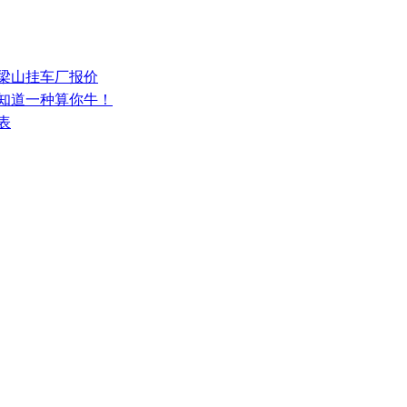
少梁山挂车厂报价
，知道一种算你牛！
表