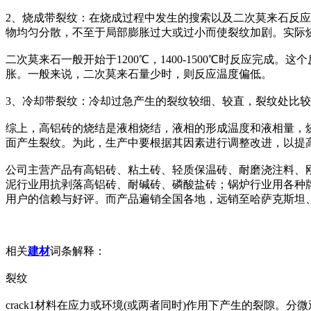
2、烧成带裂纹：在烧成过程中发生的搜索以及二次莫来石反
物均匀分散，不至于局部膨胀过大或过小而使裂纹加剧。实际
二次莫来石一般开始于1200℃，1400-1500℃时反应完
胀。一般来说，二次莫来石量少时，则反应温度偏低。
3、冷却带裂纹：冷却过急产生的裂纹较细、较直，裂纹处比
综上，高铝砖的烧结是液相烧结，液相的形成温度和液相量，
面产生裂纹。为此，生产中要根据其因素进行调整改进，以提
公司主营产品有高铝砖、粘土砖、轻质保温砖、耐磨浇注料、
泥行业用抗剥落高铝砖、耐碱砖、磷酸盐砖；锅炉行业用各种
用户的信赖与好评。而产品遍销全国各地，远销至哈萨克斯坦、越
相关
建材
词条解释：
裂纹
crack1材料在应力或环境(或两者同时)作用下产生的裂隙