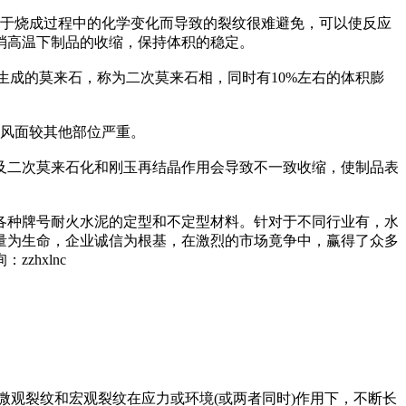
由于烧成过程中的化学变化而导致的裂纹很难避免，可以使反应
消高温下制品的收缩，保持体积的稳定。
应而生成的莫来石，称为二次莫来石相，同时有10%左右的体积膨
迎风面较其他部位严重。
及二次莫来石化和刚玉再结晶作用会导致不一致收缩，使制品表
各种牌号耐火水泥的定型和不定型材料。针对于不同行业有，水
量为生命，企业诚信为根基，在激烈的市场竟争中，赢得了众多
hxlnc
的微观裂纹和宏观裂纹在应力或环境(或两者同时)作用下，不断长