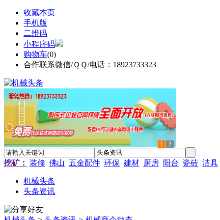
收藏本页
手机版
二维码
小程序码
购物车
(
0
)
合作联系微信/ＱＱ/电话：18923733323
1
2
挖矿：
装修
佛山
五金配件
环保
建材
厨房
阳台
瓷砖
洁具
机械头条
头条资讯
机械头条
>
头条资讯
>
机械商企动态