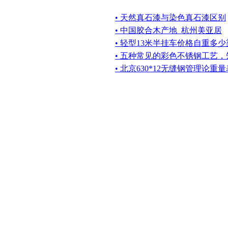
• 天然真石漆与染色真石漆区别
• 中国胶合木产地_杭州美亚居
• 轻型13米半挂车价格自重多
• 五种常见的彩色不锈钢工艺
• 北京630*12无缝钢管理论重量