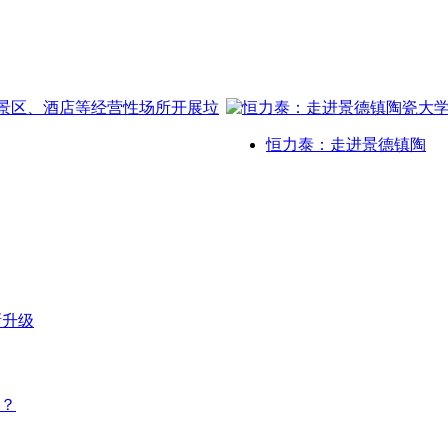
恒力泰：走进景德镇陶
新升级
？