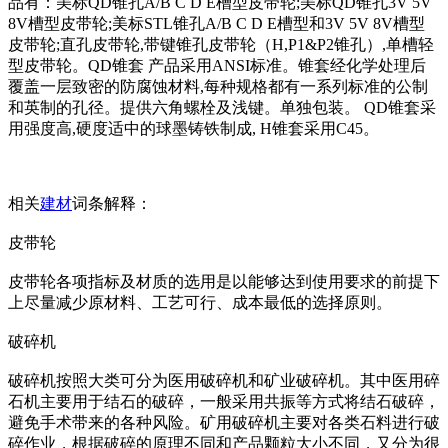
品有：美标QD锥孔A/B C D E槽型皮带轮;美标QD锥孔3V 5V
8V槽型皮带轮;美标STL锥孔A/B C D E槽型和3V 5V 8V槽型
皮带轮;直孔皮带轮,带键锥孔皮带轮（H,P1&P2锥孔）,单槽轻
型皮带轮。QD锥套 产品采用ANSI标准。锥套经化学处理后
覆盖一层致密的防腐蚀材料,每种规格都有一系列标准的公制
和英制的孔径。提供六角螺栓及浅键。单独包装。 QD锥套采
用强度高,硬度适中的球墨铸铁制成, H锥套采用C45。
相关
建材
词条解释：
皮带轮
皮带轮各项指标及材质的选用是以能够达到使用要求的前提下
上尽量减少原材料、工艺可行、成本最低的选择原则。
破碎机
破碎机按照大类可分为医用破碎机和矿业破碎机。其中医用碎
石机主要用于结石的破碎，一般采用共振等方式将结石破碎，
避免手术带来的各种风险。矿用破碎机主要对各类石料进行破
碎作业，根据破碎的原理不同和产品颗粒大小不同，又分为很