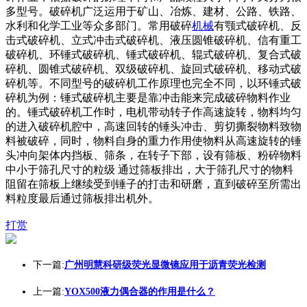
多型号。破碎机广泛运用于矿山、冶炼、建材、公路、铁路、
水利和化学工业等众多部门。常用破碎
机械
有颚式破碎机、反
击式破碎机、立式冲击式破碎机、液压圆锥破碎机、信有重工
破碎机、环锤式破碎机、锤式破碎机、辊式破碎机、复合式破
碎机、圆锥式破碎机、双级破碎机、旋回式破碎机、移动式破
碎机等。不同型号的破碎机工作原理也完全不同，以环锤式破
碎机为例：锤式破碎机主要是靠冲击能来完成破碎物料作业
的。锤式破碎机工作时，电机带动转子作高速旋转，物料均匀
的进入破碎机腔中，高速回转的锤头冲击、剪切撕裂物料致物
料被破碎，同时，物料自身的重力作用使物料从高速旋转的锤
头冲向架体内挡板、筛条，在转子下部，设有筛板、粉碎物料
中小于筛孔尺寸的粒级 通过筛板排出，大于筛孔尺寸的物料
阻留在筛板上继续受到锤子的打击和研磨，直到破碎至所需出
料粒度最后通过筛板排出机外。
打赏
下一篇:
广州明慧科研级荧光显微镜应用于沥青荧光检测
上一篇:
YOX500液力偶合器的作用是什么？