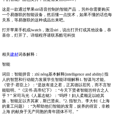
这是一款通过苹果siri语音控制的智能产品 ，另外你需要购买
一个易微联的智能设备，然后懂一点技术，如果不懂的话也每
关系，等易微联的这种成品出来吧。
打开苹果手机或iwatch，激活siri，说出打开灯或其他设备，恭
喜你，灯开了。详细程序请联系酷宅科技
相关
建材
词条解释：
智能
词目：智能拼音：zhì néng基本解释[intelligence and ability] 指
人的智慧和行动能力发展学生智能详细解释1. 智谋与才能。
《管子·君臣上》：“是故有道之君，正其德以莅民，而不言智
能聪明。”《汉书·高帝纪下》：“今天下贤者智能岂特古之人
乎？” 宋司马光《人墓志铭》：“呜呼！妇人柔顺足以睦其
族，智能足以齐其家，斯已贤矣。”2. 指智力。李大钊《上海
的童工问题》：“为帮助他们智能的发育，娱养的得宜，非赖
上海 的献身于无产同胞的青年团体不可。”