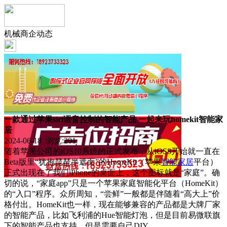
机械商企动态
一款通过苹果siri语音控制的智能产品 一起来玩homekit智能家
居
2024-06-18 浏览:
201
随着苹果公司的iOS10系统的正式发布，从iOS8开始就一直在
Beta版里“犹抱琵琶半遮面”的HomeKit（苹果
智能
家居
平台）
正式出现在了我们iPhone的桌面上，这个图标就是“家庭”。确
切的说，“家庭app”只是一个苹果家庭智能化平台（HomeKit）
的“入口”程序。众所周知，“尝鲜”一般都是伴随着“高大上”价
格付出。HomeKit也一样，现在能够兼容的产品都是大牌厂家
的智能产品，比如飞利浦的Hue智能灯泡，但是目前易微联旗
下的智能产品也支持，但是需要自己DIY。