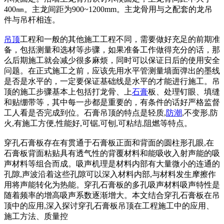
400㎜。主龙间距为900~1200mm。主龙骨用与之配套的龙吊
件与吊杆相连。
吊顶
工程和一般的其他施工工程不同，需要做好充足的前期准
备，包括测量和选材等步骤，如果准备工作做得充分的话，那
么后期施工就会减少很多麻烦，同时可以保证日后的使用安全
问题。在正式施工之前，应该先用水平管测量墙面弹出的墨线
是否是水平的，一定要保证基础线是水平的才能进行施工。吊
顶的施工步骤基本上包括打龙骨、上
石膏
板、处理钉眼、填缝
和贴绷带等，其中每一步都是重要的，有条件的话好严格监督
工人看是否完成到位。石膏吊顶的特点是轻质,
防潮
,不变形,防
火,有施工方便,性能好,可锯,可刨,可粘结,阻燃等特点。
穿孔石膏板存在有贯通于石膏板正面和背面的圆柱形孔眼,在
石膏板背面粘贴具有透气性的背覆材料和能吸收入射声能的吸
声材料等组合而成。吸声机理是材料内部有大量微小的连通的
孔隙,声波沿着这些孔隙可以深入材料内部,与材料发生摩擦作
用将声能转化为热能。穿孔石膏板的多孔吸声材料吸声特性是
随着频率的增高吸声系数逐渐增大。本文结合穿孔石膏板在吊
顶中的应用,深入探讨穿孔石膏板吊顶在工程施工中的应用、
施工方法、质量控