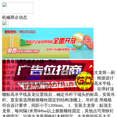
机械商企动态
吸音吊顶穿孔板多少钱一平米
2024-07-13 浏览:
152
施工的工艺：弹
顶棚
水平线——安装主
龙骨
—安装次龙骨—刷
防锈漆—安装
石膏板
—饰面清理 1、弹顶棚水平线：根据设计
标高，沿墙四周弹顶棚标高水平线，并沿顶棚的标高水平线，
在墙上画好龙骨分档位置线。 2、安装主龙骨吊杆：在弹好顶
棚标高水平线及龙位置线后，确定吊杆下端头的标高，安装吊
杆。直安装选用膨胀螺栓固定到结构顶棚上。吊杆选 用规格
符合设计要求，间距小于1200mm。 3、安装主龙骨：贴顶主
龙骨，每间隔1米用Φ8㎜以上膨胀螺栓固定，其他点可用铁钉
木楔固定。沿墙主龙骨用铁钉木楔固定，主龙骨间距不大于