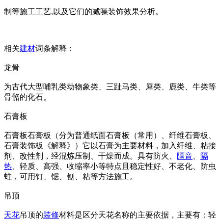
制等施工工艺,以及它们的减噪装饰效果分析。
相关
建材
词条解释：
龙骨
为古代大型哺乳类动物象类、三趾马类、犀类、鹿类、牛类等
骨骼的化石。
石膏板
石膏板石膏板（分为普通纸面石膏板（常用）、纤维石膏板、
石膏装饰板《解释》）它以石膏为主要材料，加入纤维、粘接
剂、改性剂，经混炼压制、干燥而成。具有防火、
隔音
、
隔
热
、轻质、高强、收缩率小等特点且稳定性好、不老化、防虫
蛀，可用钉、锯、刨、粘等方法施工。
吊顶
天花
吊顶的
装修
材料是区分天花名称的主要依据，主要有：轻