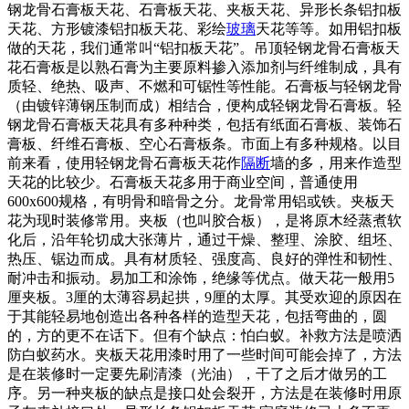
钢龙骨石膏板天花、石膏板天花、夹板天花、异形长条铝扣板
天花、方形镀漆铝扣板天花、彩绘
玻璃
天花等等。如用铝扣板
做的天花，我们通常叫“铝扣板天花”。吊顶轻钢龙骨石膏板天
花石膏板是以熟石膏为主要原料掺入添加剂与纤维制成，具有
质轻、绝热、吸声、不燃和可锯性等性能。石膏板与轻钢龙骨
（由镀锌薄钢压制而成）相结合，便构成轻钢龙骨石膏板。轻
钢龙骨石膏板天花具有多种种类，包括有纸面石膏板、装饰石
膏板、纤维石膏板、空心石膏板条。市面上有多种规格。以目
前来看，使用轻钢龙骨石膏板天花作
隔断
墙的多，用来作造型
天花的比较少。石膏板天花多用于商业空间，普通使用
600
x600规格，有明骨和暗骨之分。龙骨常用铝或铁。夹板天
花为现时装修常用。夹板（也叫胶合板），是将原木经蒸煮软
化后，沿年轮切成大张薄片，通过干燥、整理、涂胶、组坯、
热压、锯边而成。具有材质轻、强度高、良好的弹性和韧性、
耐冲击和振动。易加工和涂饰，绝缘等优点。做天花一般用5
厘夹板。3厘的太薄容易起拱，9厘的太厚。其受欢迎的原因在
于其能轻易地创造出各种各样的造型天花，包括弯曲的，圆
的，方的更不在话下。但有个缺点：怕白蚁。补救方法是喷洒
防白蚁药水。夹板天花用漆时用了一些时间可能会掉了，方法
是在装修时一定要先刷清漆（光油），干了之后才做另的工
序。另一种夹板的缺点是接口处会裂开，方法是在装修时用原