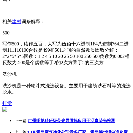
相关
建材
词条解释：
500
写作500，读作五百，大写为伍佰十六进制1F4八进制764二进
制111110100合数是499和501之间的自然数质因数分解：
2*2*5*5*5因数：1 2 4 5 10 20 25 50 100 250 500倒数为0.002相
反数为-500是个偶数等于2的2次方乘于5的三次方
洗沙机
洗沙机是一种轮斗式洗选设备。主要用于建筑沙石料等的洗选
脱水。
打赏
下一篇:
广州明慧科研级荧光显微镜应用于沥青荧光检测
上一篇:
山东青岛废气净化处理设备厂家，青岛德州烟尘净化废