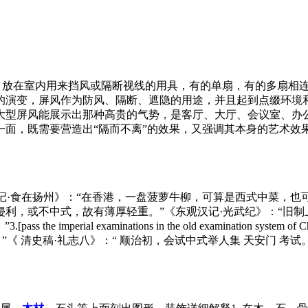
g【词义】放在室内用来挡风或隔断视线的用具，有的单扇，有的多扇
的演变，屏风作为防风、隔断、遮隐的用途，并且起到点缀环境
大型屏风能展示出那种高贵的气势，是客厅、大厅、会议室、办
一面，既需要营造出“隔而不离”的效果，又强调其本身的艺术效
曹聚仁《万里行记·食在扬州》：“在香港，一盘菠萝牛柳，可算是西式中菜
错布》：“吏匠侵利，或不中式，故有薄厚轻重。”《东观汉记·光武纪》：
mperial examinations in the old examination 
《 清史稿·礼志八》：“ 顺治初，会试中式举人集 天安门 考试。