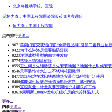
北京将推动学校、医院
恒力泰：中国工程院周
点击排行
更多...
967
1
美阁门窗荣获铝门窗 “创新性品牌”引领门窗行业创
942
2
为什么淋浴房需要贴防爆膜
922
3
注塑成型典型的四大并发症
877
4
艺锋不锈钢喷砂板
855
5
卫生间是先铺砖还是先安装地漏？地漏什么时候安装
854
6
天宇装饰带您进走不锈钢校园雕塑
847
7
燃煤锅炉在沈阳铁西地热安装市场得到广泛使用
840
8
储能焊机应该怎样选择电极材料—苏州安嘉
838
9
宝恒泵业：计量泵要定期维护才能良好工作
836
10
康明斯1300kw发电机组机房的水冷降温方式
更多...
内事
更多...
最新视频
更多...