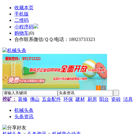
收藏本页
手机版
二维码
小程序码
购物车
(
0
)
合作联系微信/ＱＱ/电话：18923733323
1
2
挖矿：
装修
佛山
五金配件
环保
建材
厨房
阳台
瓷砖
洁具
机械头条
头条资讯
机械头条
>
头条资讯
>
机械商企动态