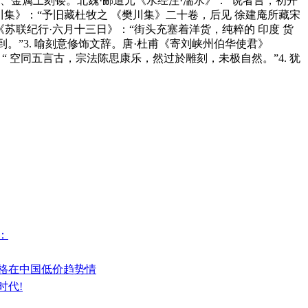
骨、金属上刻镂。北魏·郦道元《水经注·湍水》：“说者言，初开
川集》：“予旧藏杜牧之 《樊川集》二十卷，后见 徐建庵所藏宋
《苏联纪行·六月十三日》：“街头充塞着洋货，纯粹的 印度 货
”3. 喻刻意修饰文辞。唐·杜甫《寄刘峡州伯华使君》
“ 空同五言古，宗法陈思康乐，然过於雕刻，未极自然。”4. 犹
：
价格在中国低价趋势情
时代!