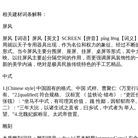
相关建材词条解释：
屏风
屏风【词语】屏风【英文】SCREEN【拼音】píng fēn
周就以天子专用器具出现，作为名位和权力的象征。经过不断
形式。当今屏风主要分围屏、座屏、挂屏、桌屏等形式，其中
映。以往屏风主要起分隔空间的作用，而更强调屏风装饰性的
新的美学内涵，绝对是极具民族传统特色的手工艺精品。
中式
1.[Chinese style] 中国固有的格式。中国 式样。
有。”2.[qualified] 符合规格。 汉桓宽 《 盐铁论·
张篯》：“坐马不中式，有司理其价值， 籛 性鄙，因郁郁而卒。”3.[pass the i
二》：“三年大比，以诸生试之直省，曰乡试，中式者为 举人。”
望。”4.北魏妃嫔称呈。太武帝曾置。
雕刻