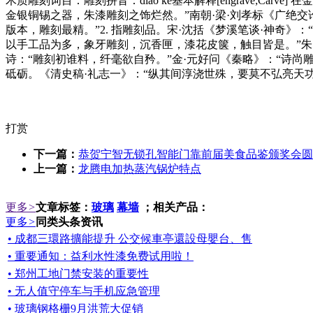
木质雕刻词目：雕刻拼音：dīao kè基本解释[engrave;Carve] 在
金银铜锡之器，朱漆雕刻之饰烂然。”南朝·梁·刘孝标《广绝交
版本，雕刻最精。”2. 指雕刻品。宋·沈括《梦溪笔谈·神奇》
以手工品为多，象牙雕刻，沉香匣，漆花皮箧，触目皆是。”朱自
诗：“雕刻初谁料，纤毫欲自矜。”金·元好问《秦略》：“诗尚雕
砥砺。《清史稿·礼志一》：“纵其间淳浇世殊，要莫不弘亮天
打赏
下一篇：
恭贺宁智无锁孔智能门靠前届美食品鉴颁奖会圆
上一篇：
龙腾电加热蒸汽锅炉特点
更多
>
文章标签：
玻璃
幕墙
；相关产品：
更多
>
同类头条资讯
• 成都三環路擴能提升 公交候車亭還設母嬰台、售
• 重要通知：益利水性漆免费试用啦！
• 郑州工地门禁安装的重要性
• 无人值守停车与手机应急管理
• 玻璃钢格栅9月洪荒大促销