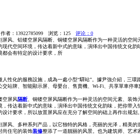
者：13922785099 浏览：
125
评论：0
刻屏风、铝镂空屏风隔断、铜镂空屏风隔断作为一种灵活的空间
的现代空间环境，传达着新中式的意味，演绎出中国传统文化韵
境都会有特定的设计要求，所
種人性化的服務設施，成為一處小型“驛站”。據尹強介紹，三環
交站牌、智能顯示屏、母嬰台、售賣機、Wi-Fi、共享單車停
镂空屏风
隔断
、铜镂空屏风隔断作为一种灵活的空间元素、装饰
境，传达着新中式的意味，演绎出中国传统文化韵味，把你带入
的设计要求，所以放置屏风应在充分了解空间的础上再作出规划
刻屏风、多种系列产品，以它独特的风格，亮丽的光泽，精美的
时尚住宅的装饰
装修
整添了一道靓丽的风景。也为建筑师、艺术