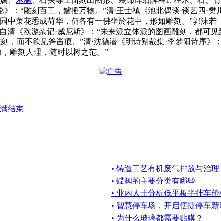
金属、
木材
、石头等上面刻出图形、装饰详细解释1. 在木、石、
论》：“雕刻百工，鑪捶万物。”清·王士禛《池北偶谈·谈艺四·樊
：“园中菜花悉成荷华，仍各有一佛坐於花中，形如雕刻。”郭沫若
清《欧游杂记·威尼斯》：“未来派立体派的图画雕刻，都可见到。
刻，而不欲见斧凿痕。”清·沈德潜《明诗别裁集·李梦阳诗序》：
功，雕刻人理，随时以树之范。”
满结束
• 铸造工艺有机废气排放与治理
• 蝶阀的主要分类有哪些
• 业内人士分析低平板半挂车
• 智慧停车场，开启便捷停车新
• 为什么玻璃都需要贴膜？