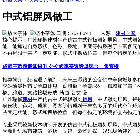
中式铝屏风做工
日期：2024-09-11 来源：
建材之家
作
核心提示：广州瑞榈建材生产仿古中式铝板雕刻屏风、中式雕
能，能通过自身形状、色彩、质地、图案等特质融于丰富多元
不再局限于某些固定功能、形式和摆放位置，但每个特定的环
成都三環路擴能提升 公交候車亭還設母嬰台、售賣機
推荐简介：記者還了解到，未來三環路的公交候車亭會增加多
交站除滿足市民等車休息、遮風避雨等需求外，還增加了電子公
橋、綠道、支路接駁形成“軌道 公交 慢......
广州瑞榈
建材
生产仿古中式铝板雕刻
屏风
、中式雕刻屏风、铝
身形状、色彩、质地、图案等特质融于丰富多元的现代空间环
些固定功能、形式和摆放位置，但每个特定的环境都会有特定
专业采用较新技术研制开发的仿古中式铝板雕刻屏风、中式雕
为新世纪城市建筑、酒店、宾馆、豪华别墅、娱乐场所装饰、