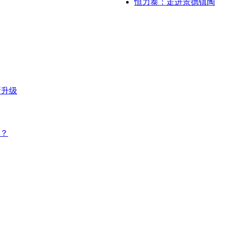
恒力泰：走进景德镇陶
新升级
？