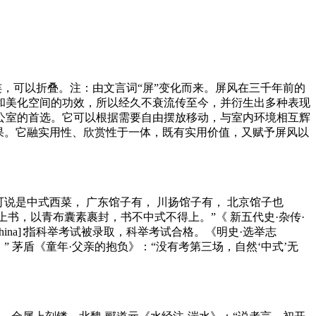
相连，可以折叠。注：由文言词“屏”变化而来。屏风在三千年前的
和美化空间的功效，所以经久不衰流传至今，并衍生出多种表现
公室的首选。它可以根据需要自由摆放移动，与室内环境相互辉
果。它融实用性、欣赏性于一体，既有实用价值，又赋予屏风以
，也可说是中式西菜， 广东馆子有， 川扬馆子有， 北京馆子也
“旧制上书，以青布囊素裹封，书不中式不得上。”《 新五代史·杂传·
system of China]∶指科举考试被录取，科举考试合格。《明史·选举志
” 茅盾《童年·父亲的抱负》：“没有考第三场，自然‘中式’无