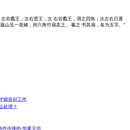
王，次 左谷蠡王，次右贤王，次 右谷蠡王，谓之四角；次左右日逐
在蕺山见一老姥，持六角竹扇卖之。 羲之 书其扇，各为五字。”
护才能良好工作
怎么处理？
构件连接的-华夏天信