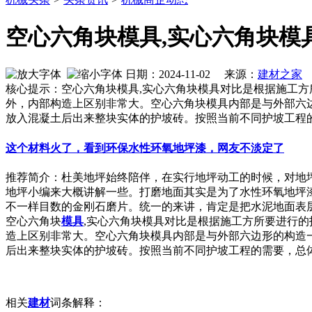
空心六角块模具,实心六角块模
日期：2024-11-02 来源：
建材之家
作
核心提示：空心六角块模具,实心六角块模具对比是根据施工
外，内部构造上区别非常大。空心六角块模具内部是与外部六
放入混凝土后出来整块实体的护坡砖。按照当前不同护坡工程
这个材料火了，看到环保水性环氧地坪漆，网友不淡定了
推荐简介：杜美地坪始终陪伴，在实行地坪动工的时候，对地
地坪小编来大概讲解一些。打磨地面其实是为了水性环氧地坪
不一样目数的金刚石磨片。统一的来讲，肯定是把水泥地面表层的浮
空心六角块
模具
,实心六角块模具对比是根据施工方所要进行
造上区别非常大。空心六角块模具内部是与外部六边形的构造
后出来整块实体的护坡砖。按照当前不同护坡工程的需要，总
相关
建材
词条解释：