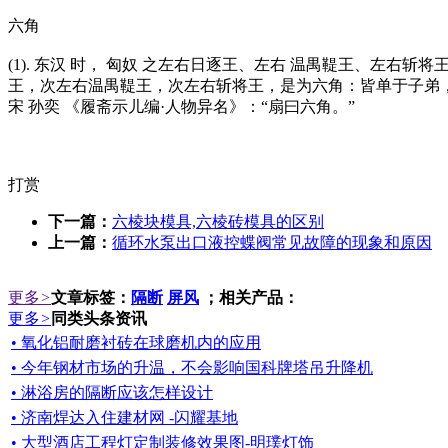
六角
(1). 东汉 时， 匈奴 之左右日逐王、左右 温禺鞮王、左右
王，次左右温禺鞮王，次左右斩将王，是为六角：皆单于子弟，次
宋 孙奕 《履斋示儿编·人物异名》：“扇曰六角。”
打赏
下一篇：
六棱块模具,六棱砖模具的区别
上一篇：
循环水泵出口液控蝶阀常见故障的现象和原因
更多
>
文章标签：
隔断
屏风
；相关产品：
更多
>
同类头条资讯
• 氧化铝耐磨衬砖在球磨机内的应用
• 今年钢材市场的升温，不会影响国科牌塔吊升降机
• 淋浴房的隔断应该怎样设计
• 济南焊达入住建材网 -闪耀基地
• 大型酒店工程灯定制装修效果图-明璞灯饰