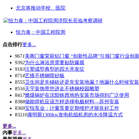
北京将推动学校、医院
恒力泰：中国工程院周
点击排行
更多...
967
1
美阁门窗荣获铝门窗 “创新性品牌”引领门窗行业创
939
2
为什么淋浴房需要贴防爆膜
918
3
注塑成型典型的四大并发症
871
4
艺锋不锈钢喷砂板
855
5
卫生间是先铺砖还是先安装地漏？地漏什么时候安装
851
6
天宇装饰带您进走不锈钢校园雕塑
841
7
燃煤锅炉在沈阳铁西地热安装市场得到广泛使用
838
8
储能焊机应该怎样选择电极材料—苏州安嘉
836
9
宝恒泵业：计量泵要定期维护才能良好工作
832
10
康明斯1300kw发电机组机房的水冷降温方式
更多...
内事
更多...