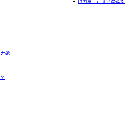
恒力泰：走进景德镇陶
新升级
？