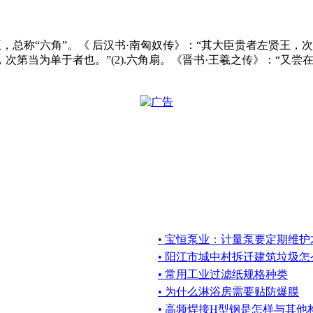
斩将王，总称“六角”。《 后汉书·南匈奴传》：“其大臣贵者左贤
第当为单于者也。”(2).六角扇。《晋书·王羲之传》：“又尝
• 宝恒泵业：计量泵要定期维
• 阳江市城中村拆迁建筑垃圾
• 常用工业过滤纸规格种类
• 为什么淋浴房需要贴防爆膜
• 高频焊接H型钢是怎样与其他