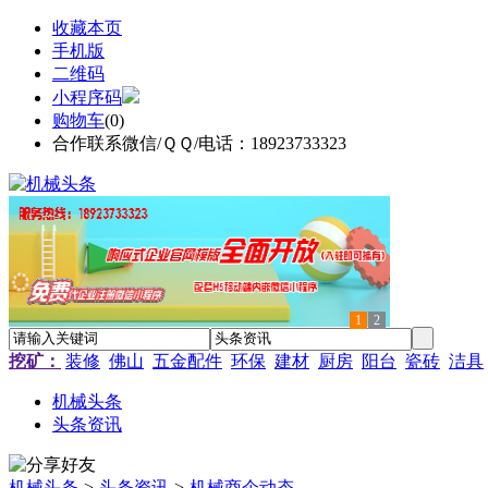
收藏本页
手机版
二维码
小程序码
购物车
(
0
)
合作联系微信/ＱＱ/电话：18923733323
1
2
挖矿：
装修
佛山
五金配件
环保
建材
厨房
阳台
瓷砖
洁具
机械头条
头条资讯
机械头条
>
头条资讯
>
机械商企动态