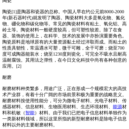
陶瓷
陶瓷[1]是陶器和瓷器的总称。中国人早在约公元前8000-2000
年(新石器时代)就发明了陶器。陶瓷材料大多是氧化物、氮化
物、硼化物和碳化物等。常见的陶瓷材料有粘土、氧化铝、高
岭土等。陶瓷材料一般硬度较高，但可塑性较差。除了在食
器、装饰的使用上，在科学、技术的发展中亦扮演重要角色。
陶瓷原料是地球原有的大量资源黏土经过淬取而成。而粘土的
性质具韧性，常温遇水可塑，微干可雕，全干可磨；烧至700
度可成陶器能装水；烧至1230度则瓷化，可完全不吸水且耐高
温耐腐蚀。其用法之弹性，在今日文化科技中尚有各种创意的
应用。[2]
耐磨
耐磨材料种类繁多，用途广泛，正在形成一个规模宏大的高技
术产业群，有着十分广阔的市场前景和极为重要的战略意义。
耐磨材料按使用性能分，可分为微电子材料、光电子材料、传
感器材料、信息材料、生物医用材料、生态环境材料、
能源
材
料和机敏（
智能
）材料。由于我们已把电子信息材料单独作为
一类新材料领域，所以这里所指的新型耐磨材料是除电子信息
材料以外的主要耐磨材料。