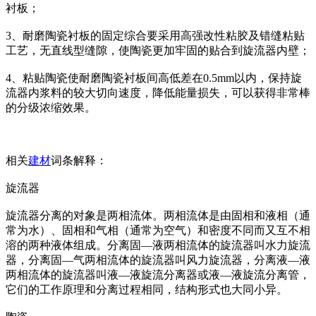
衬板；
3、耐磨陶瓷衬板的固定综合要采用高强改性粘胶及错缝粘贴
工艺，无直线型缝隙，使陶瓷更加牢固的贴合到旋流器内壁；
4、粘贴陶瓷使耐磨陶瓷衬板间高低差在0.5mm以内，保持旋
流器内浆料的较大切向速度，降低能量损失，可以获得非常棒
的分级浓缩效果。
相关
建材
词条解释：
旋流器
旋流器分离的对象是两相流体。两相流体是由固相和液相（通
常为水）、固相和气相（通常为空气）和密度不同而又互不相
溶的两种液体组成。分离固—液两相流体的旋流器叫水力旋流
器，分离固—气两相流体的旋流器叫风力旋流器，分离液—液
两相流体的旋流器叫液—液旋流分离器或液—液旋流分离管，
它们的工作原理和分离过程相同，结构形式也大同小异。