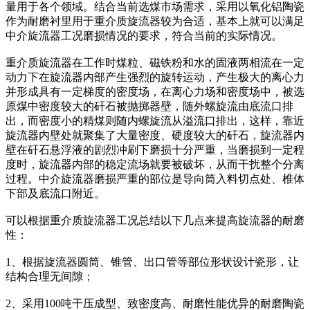
量用于各个领域。结合当前选煤市场需求，采用以氧化铝陶瓷
作为耐磨衬里用于重介质旋流器较为合适，基本上就可以满足
中介旋流器工况磨损情况的要求，符合当前的实际情况。
重介质旋流器在工作时煤粒、磁铁粉和水的固液两相流在一定
动力下在旋流器内部产生强烈的旋转运动，产生极大的离心力
并形成具有一定梯度的密度场，在离心力场和密度场中，被选
原煤中密度较大的矸石被抛掷器壁，随外螺旋流由底流口排
出，而密度小的精煤则随内螺旋流从溢流口排出，这样，靠近
旋流器内壁处就聚集了大量密度、硬度较大的矸石，旋流器内
壁在矸石悬浮液的剧烈冲刷下磨损十分严重，当磨损到一定程
度时，旋流器内部的稳定流场就要被破坏，从而干扰整个分离
过程。中介旋流器磨损严重的部位是导向筒入料切点处、椎体
下部及底流口附近。
可以根据重介质旋流器工况总结以下几点来提高旋流器的耐磨
性：
1、根据旋流器圆筒、锥管、出口管等部位形状设计瓷形，让
结构合理无间隙；
2、采用100吨干压成型、致密度高、耐磨性能优异的耐磨陶瓷