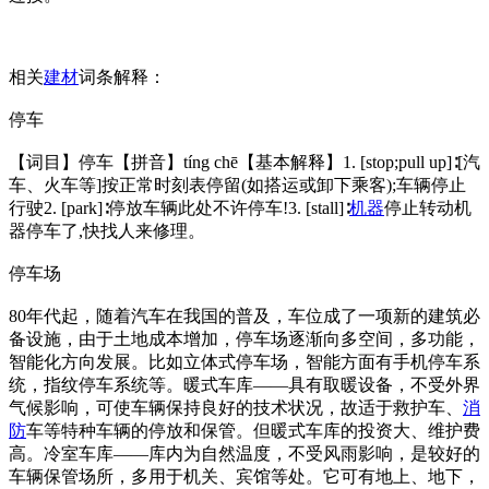
相关
建材
词条解释：
停车
【词目】停车【拼音】tíng chē【基本解释】1. [stop;pull up]∶[汽
车、火车等]按正常时刻表停留(如搭运或卸下乘客);车辆停止
行驶2. [park]∶停放车辆此处不许停车!3. [stall]∶
机器
停止转动机
器停车了,快找人来修理。
停车场
80年代起，随着汽车在我国的普及，车位成了一项新的建筑必
备设施，由于土地成本增加，停车场逐渐向多空间，多功能，
智能化方向发展。比如立体式停车场，智能方面有手机停车系
统，指纹停车系统等。暖式车库——具有取暖设备，不受外界
气候影响，可使车辆保持良好的技术状况，故适于救护车、
消
防
车等特种车辆的停放和保管。但暖式车库的投资大、维护费
高。冷室车库——库内为自然温度，不受风雨影响，是较好的
车辆保管场所，多用于机关、宾馆等处。它可有地上、地下，