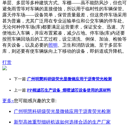
单层、多层等多种建筑方式。车棚——虽不能防风沙，但也可
避免雨雪等对车辆的直接侵蚀，所以用于临时性的车辆保管。
露天停车场——设备简单，保管质量最差，但这类停车场采用
甚为普遍，尤其广泛用在专业运输单位和公交车辆的停车处。
无论何种停车场(库)都要满足运营要求，保证安全、迅速、方
便地出入车辆，并应布置紧凑，减少占地。停车场(库)内还要
按照车辆回场后的工艺过程，设立清洗、例保、加油、检验等
有关设备，以及必要的
照明
、卫生和消防设施。至于多层车
库，则还要有使车辆纵向上下移动的设备，即斜道或升降机。
打赏
下一篇:
广州明慧科研级荧光显微镜应用于沥青荧光检测
上一篇:
PP棉滤芯生产设备_熔喷滤芯设备使用的原材料
更多»
您可能感兴趣的文章:
广州明慧科研级荧光显微镜应用于沥青荧光检测
新型高效重型细碎机该如何选择合适的生产厂家